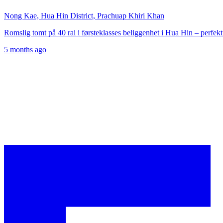
Nong Kae, Hua Hin District, Prachuap Khiri Khan
Romslig tomt på 40 rai i førsteklasses beliggenhet i Hua Hin – perfekt
5 months ago