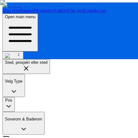
Hua Hin
Pattaya
Prosjekter
Artikler
Om oss
Kontakt oss
Open main menu
Sted, prosjekt eller sted
Velg Type
Pris
Soverom & Baderom