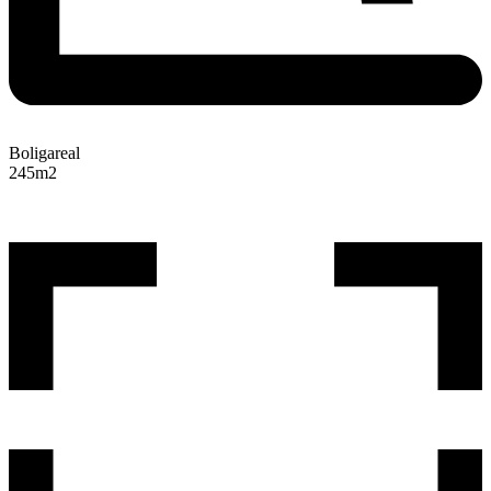
Boligareal
245
m2