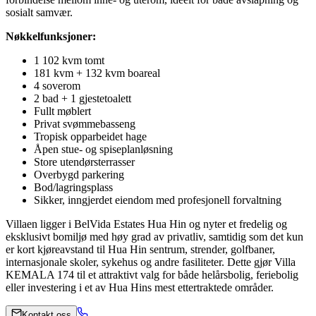
sosialt samvær.
Nøkkelfunksjoner:
1 102 kvm tomt
181 kvm + 132 kvm boareal
4 soverom
2 bad + 1 gjestetoalett
Fullt møblert
Privat svømmebasseng
Tropisk opparbeidet hage
Åpen stue- og spiseplanløsning
Store utendørsterrasser
Overbygd parkering
Bod/lagringsplass
Sikker, inngjerdet eiendom med profesjonell forvaltning
Villaen ligger i BelVida Estates Hua Hin og nyter et fredelig og
eksklusivt bomiljø med høy grad av privatliv, samtidig som det kun
er kort kjøreavstand til Hua Hin sentrum, strender, golfbaner,
internasjonale skoler, sykehus og andre fasiliteter. Dette gjør Villa
KEMALA 174 til et attraktivt valg for både helårsbolig, feriebolig
eller investering i et av Hua Hins mest ettertraktede områder.
Kontakt oss