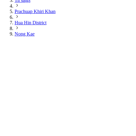
Til salgs
Prachuap Khiri Khan
Hua Hin District
Nong Kae