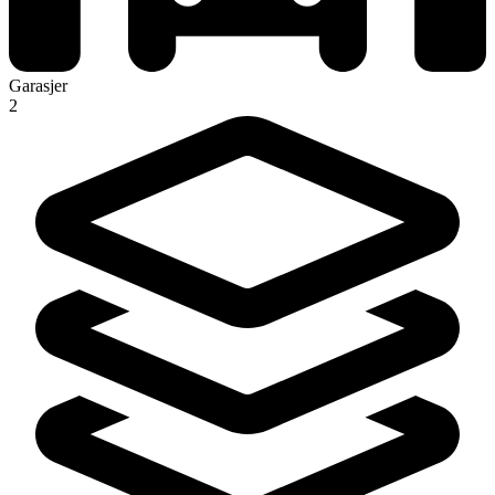
Garasjer
2