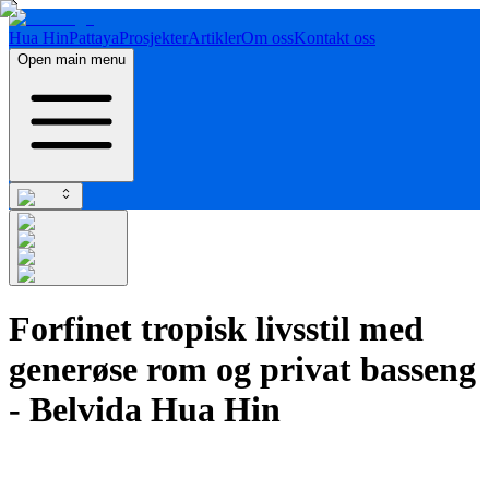
Hua Hin
Pattaya
Prosjekter
Artikler
Om oss
Kontakt oss
Open main menu
Forfinet tropisk livsstil med
generøse rom og privat basseng
- Belvida Hua Hin