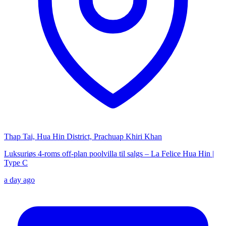
Thap Tai, Hua Hin District, Prachuap Khiri Khan
Luksuriøs 4-roms off-plan poolvilla til salgs – La Felice Hua Hin |
Type C
a day ago