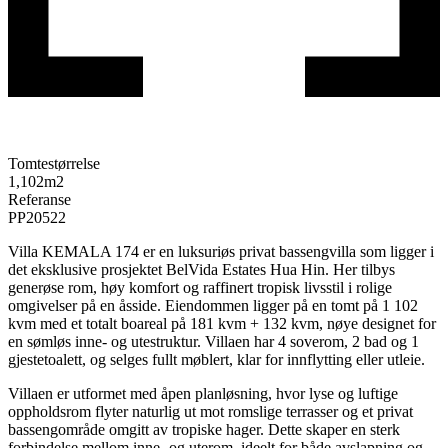
Tomtestørrelse
1,102
m2
Referanse
PP20522
Villa KEMALA 174 er en luksuriøs privat bassengvilla som ligger i
det eksklusive prosjektet BelVida Estates Hua Hin. Her tilbys
generøse rom, høy komfort og raffinert tropisk livsstil i rolige
omgivelser på en åsside. Eiendommen ligger på en tomt på 1 102
kvm med et totalt boareal på 181 kvm + 132 kvm, nøye designet for
en sømløs inne- og utestruktur. Villaen har 4 soverom, 2 bad og 1
gjestetoalett, og selges fullt møblert, klar for innflytting eller utleie.
Villaen er utformet med åpen planløsning, hvor lyse og luftige
oppholdsrom flyter naturlig ut mot romslige terrasser og et privat
bassengområde omgitt av tropiske hager. Dette skaper en sterk
forbindelse mellom inne- og uterom, ideelt for både avslapning og