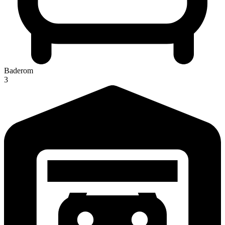
Baderom
3