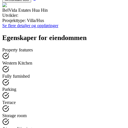
BelVida Estates Hua Hin
Utvikler
:
Prosjekttype
:
Villa/Hus
Se flere detaljer og oppføringer
Egenskaper for eiendommen
Property features
Western Kitchen
Fully furnished
Parking
Terrace
Storage room