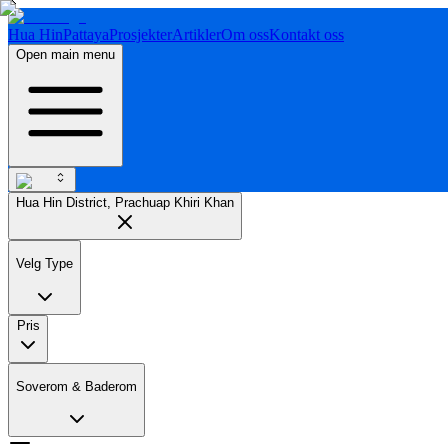
Hua Hin
Pattaya
Prosjekter
Artikler
Om oss
Kontakt oss
Open main menu
Hua Hin District, Prachuap Khiri Khan
Velg Type
Pris
Soverom & Baderom