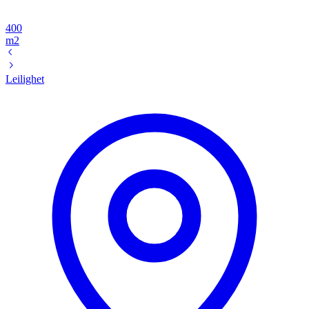
400
m2
Leilighet