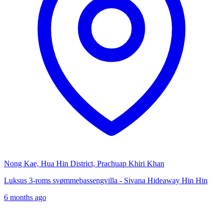
Nong Kae, Hua Hin District, Prachuap Khiri Khan
Luksus 3-roms svømmebassengvilla - Sivana Hideaway Hin Hin
6 months ago