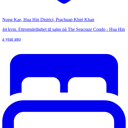
Nong Kae, Hua Hin District, Prachuap Khiri Khan
44 kvm. Ettromsleilighet til salgs på The Seacraze Condo - Hua Hin
a year ago