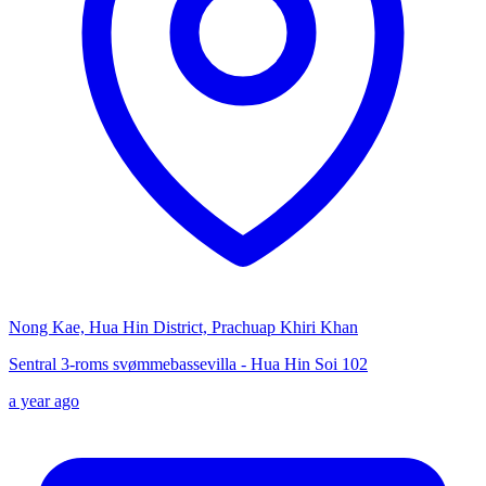
Nong Kae, Hua Hin District, Prachuap Khiri Khan
Sentral 3-roms svømmebassevilla - Hua Hin Soi 102
a year ago