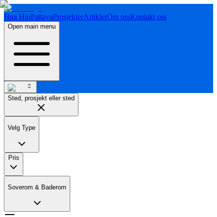
Hua Hin
Pattaya
Prosjekter
Artikler
Om oss
Kontakt oss
Open main menu
Sted, prosjekt eller sted
Velg Type
Pris
Soverom & Baderom