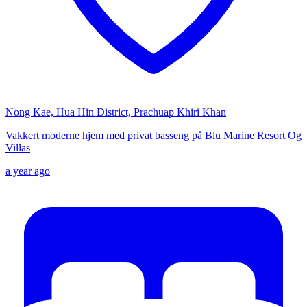
Nong Kae, Hua Hin District, Prachuap Khiri Khan
Vakkert moderne hjem med privat basseng på Blu Marine Resort Og
Villas
a year ago