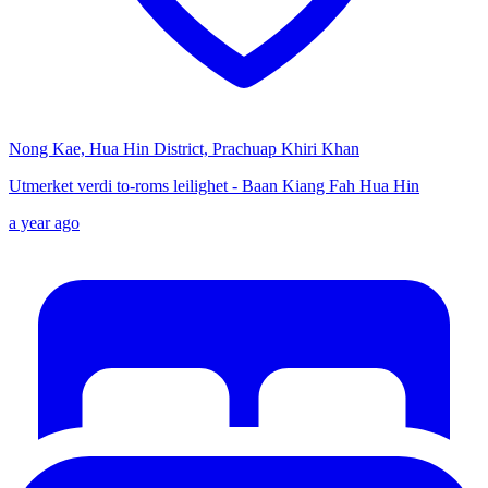
Nong Kae, Hua Hin District, Prachuap Khiri Khan
Utmerket verdi to-roms leilighet - Baan Kiang Fah Hua Hin
a year ago