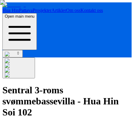
Hua Hin
Pattaya
Prosjekter
Artikler
Om oss
Kontakt oss
Open main menu
Sentral 3-roms
svømmebassevilla - Hua Hin
Soi 102