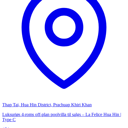
Thap Tai, Hua Hin District, Prachuap Khiri Khan
Luksuriøs 4-roms off-plan poolvilla til salgs – La Felice Hua Hin |
Type C