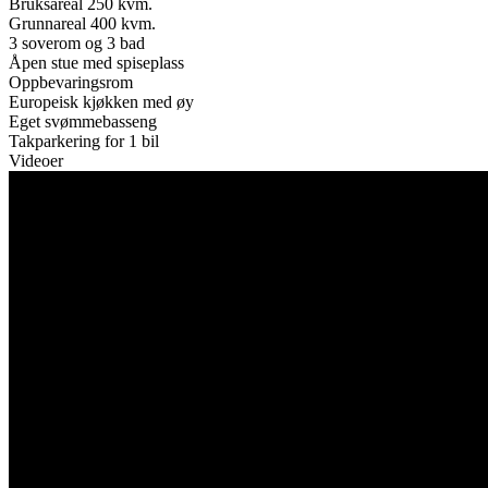
Bruksareal 250 kvm.
Grunnareal 400 kvm.
3 soverom og 3 bad
Åpen stue med spiseplass
Oppbevaringsrom
Europeisk kjøkken med øy
Eget svømmebasseng
Takparkering for 1 bil
Videoer