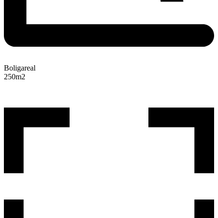
Boligareal
250
m2