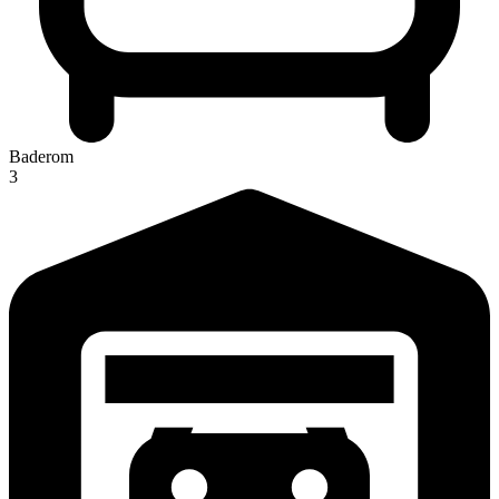
Baderom
3