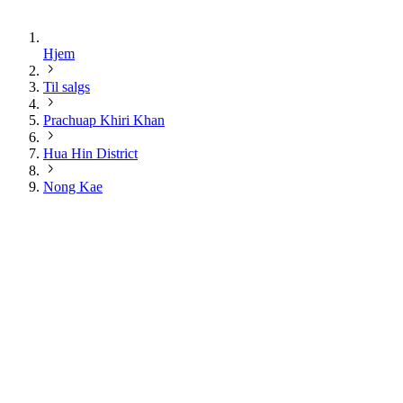
Hjem
Til salgs
Prachuap Khiri Khan
Hua Hin District
Nong Kae