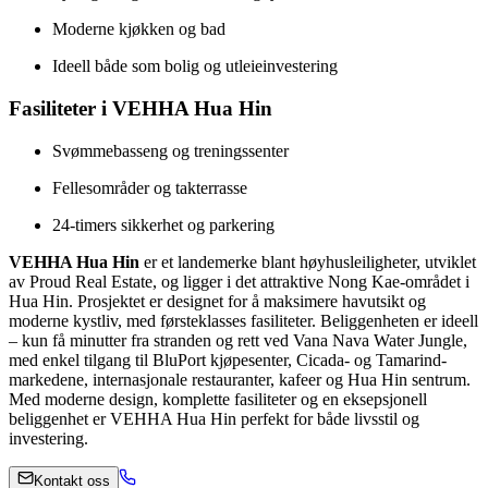
Moderne kjøkken og bad
Ideell både som bolig og utleieinvestering
Fasiliteter i VEHHA Hua Hin
Svømmebasseng og treningssenter
Fellesområder og takterrasse
24-timers sikkerhet og parkering
VEHHA Hua Hin
er et landemerke blant høyhusleiligheter, utviklet
av Proud Real Estate, og ligger i det attraktive Nong Kae-området i
Hua Hin. Prosjektet er designet for å maksimere havutsikt og
moderne kystliv, med førsteklasses fasiliteter. Beliggenheten er ideell
– kun få minutter fra stranden og rett ved Vana Nava Water Jungle,
med enkel tilgang til BluPort kjøpesenter, Cicada- og Tamarind-
markedene, internasjonale restauranter, kafeer og Hua Hin sentrum.
Med moderne design, komplette fasiliteter og en eksepsjonell
beliggenhet er VEHHA Hua Hin perfekt for både livsstil og
investering.
Kontakt oss