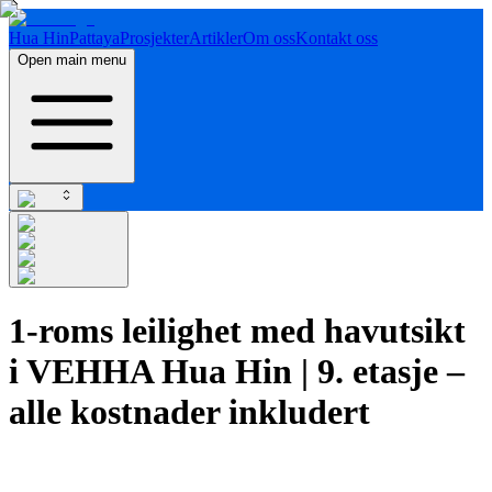
Hua Hin
Pattaya
Prosjekter
Artikler
Om oss
Kontakt oss
Open main menu
1-roms leilighet med havutsikt
i VEHHA Hua Hin | 9. etasje –
alle kostnader inkludert