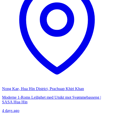
Nong Kae, Hua Hin District, Prachuap Khiri Khan
Moderne 1-Roms Leilighet med Utsikt mot Svømmebasseng |
SASA Hua Hin
4 days ago