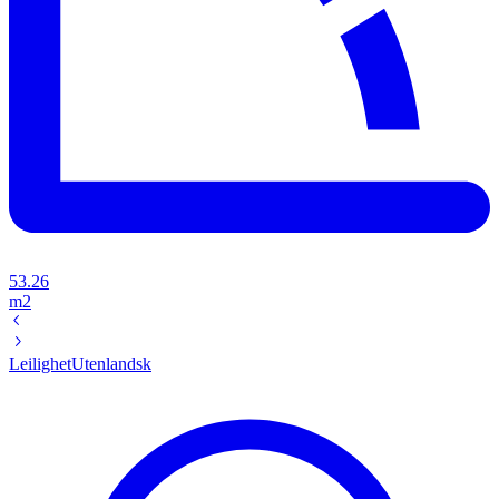
53.26
m2
Leilighet
Utenlandsk