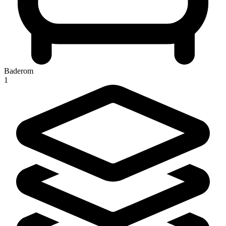
Baderom
1