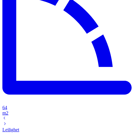
64
m2
Leilighet