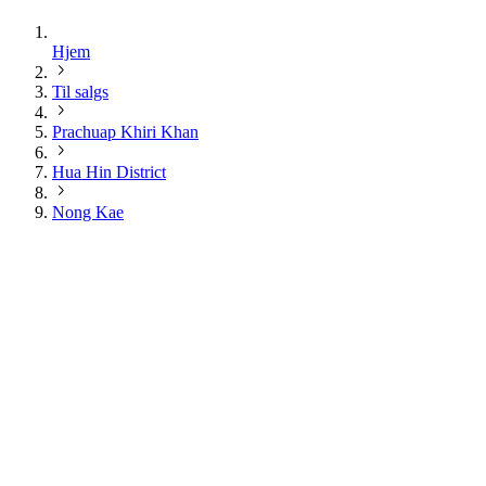
Hjem
Til salgs
Prachuap Khiri Khan
Hua Hin District
Nong Kae