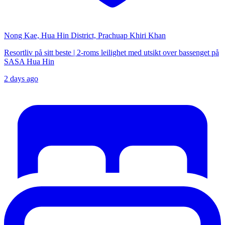
Nong Kae, Hua Hin District, Prachuap Khiri Khan
Resortliv på sitt beste | 2-roms leilighet med utsikt over bassenget på
SASA Hua Hin
2 days ago