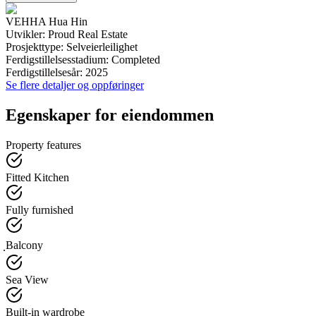
VEHHA Hua Hin
Utvikler
:
Proud Real Estate
Prosjekttype
:
Selveierleilighet
Ferdigstillelsesstadium
:
Completed
Ferdigstillelsesår
:
2025
Se flere detaljer og oppføringer
Egenskaper for eiendommen
Property features
Fitted Kitchen
Fully furnished
ฺBalcony
Sea View
Built-in wardrobe