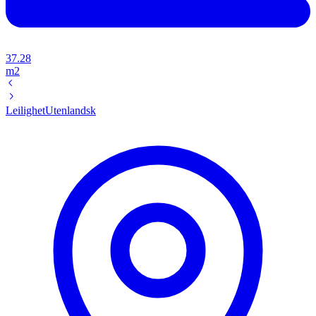
37.28
m2
Leilighet
Utenlandsk