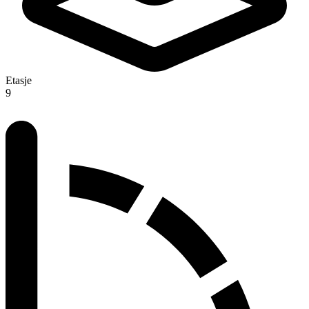
Etasje
9