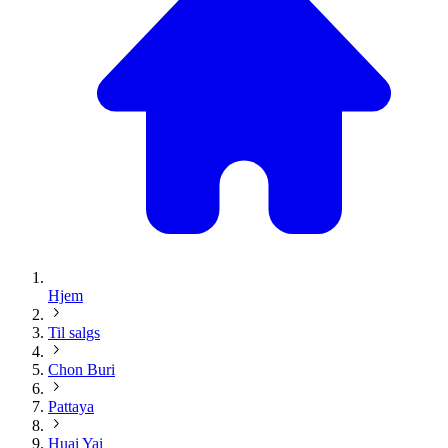
Hjem
Til salgs
Chon Buri
Pattaya
Huai Yai