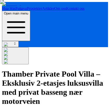
Hua Hin
Pattaya
Prosjekter
Artikler
Om oss
Kontakt oss
Open main menu
Thamber Private Pool Villa –
Eksklusiv 2-etasjes luksusvilla
med privat basseng nær
motorveien