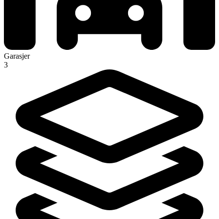
Garasjer
3