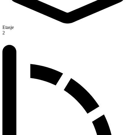
Etasje
2