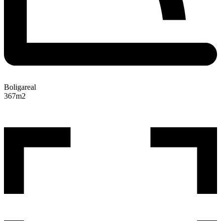
Boligareal
367
m2