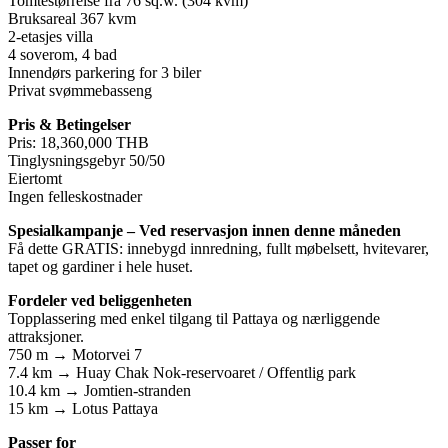
Tomtestørrelse fra 76 sq.w. (304 kvm)
Bruksareal 367 kvm
2-etasjes villa
4 soverom, 4 bad
Innendørs parkering for 3 biler
Privat svømmebasseng
Pris & Betingelser
Pris: 18,360,000 THB
Tinglysningsgebyr 50/50
Eiertomt
Ingen felleskostnader
Spesialkampanje – Ved reservasjon innen denne måneden
Få dette GRATIS: innebygd innredning, fullt møbelsett, hvitevarer,
tapet og gardiner i hele huset.
Fordeler ved beliggenheten
Topplassering med enkel tilgang til Pattaya og nærliggende
attraksjoner.
750 m → Motorvei 7
7.4 km → Huay Chak Nok-reservoaret / Offentlig park
10.4 km → Jomtien-stranden
15 km → Lotus Pattaya
Passer for