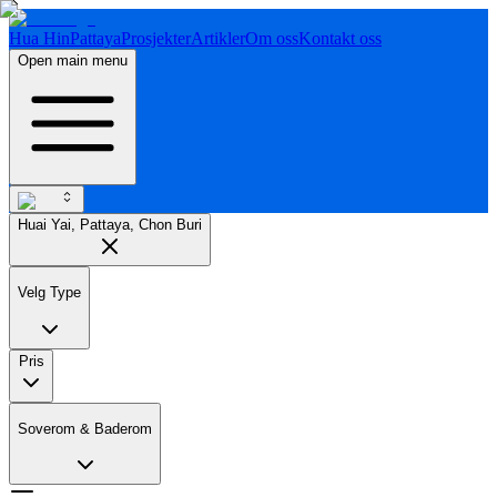
Hua Hin
Pattaya
Prosjekter
Artikler
Om oss
Kontakt oss
Open main menu
Huai Yai, Pattaya, Chon Buri
Velg Type
Pris
Soverom & Baderom