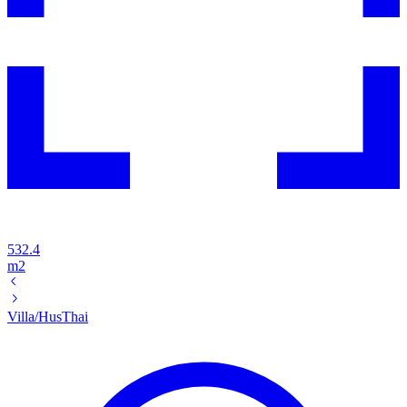
532.4
m2
Villa/Hus
Thai