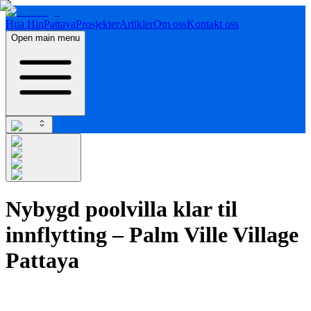
Hua Hin
Pattaya
Prosjekter
Artikler
Om oss
Kontakt oss
Open main menu
Nybygd poolvilla klar til
innflytting – Palm Ville Village
Pattaya