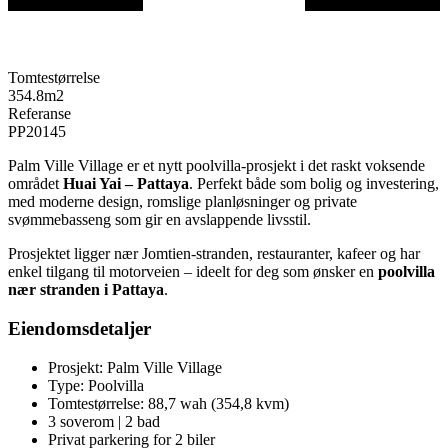
Tomtestørrelse
354.8
m2
Referanse
PP20145
Palm Ville Village er et nytt poolvilla-prosjekt i det raskt voksende
området
Huai Yai – Pattaya
. Perfekt både som bolig og investering,
med moderne design, romslige planløsninger og private
svømmebasseng som gir en avslappende livsstil.
Prosjektet ligger nær Jomtien-stranden, restauranter, kafeer og har
enkel tilgang til motorveien – ideelt for deg som ønsker en
poolvilla
nær stranden i Pattaya
.
Eiendomsdetaljer
Prosjekt: Palm Ville Village
Type: Poolvilla
Tomtestørrelse: 88,7 wah (354,8 kvm)
3 soverom | 2 bad
Privat parkering for 2 biler