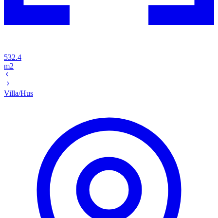
532.4
m2
Villa/Hus