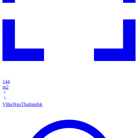
144
m2
Villa/Hus
Thailandsk