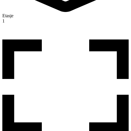
Etasje
1