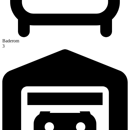
Baderom
3