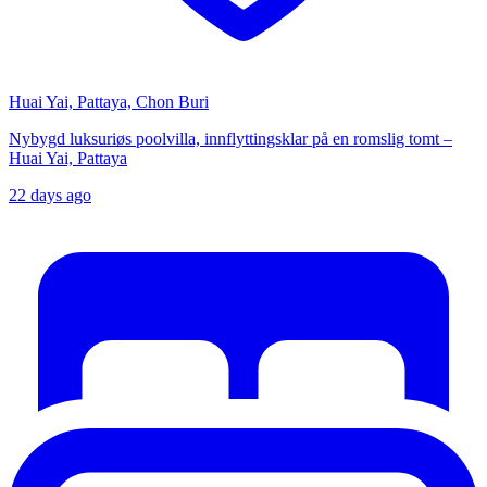
Huai Yai, Pattaya, Chon Buri
Nybygd luksuriøs poolvilla, innflyttingsklar på en romslig tomt –
Huai Yai, Pattaya
22 days ago