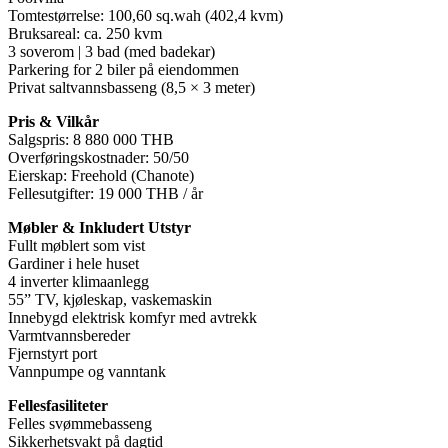
Tomtestørrelse: 100,60 sq.wah (402,4 kvm)
Bruksareal: ca. 250 kvm
3 soverom | 3 bad (med badekar)
Parkering for 2 biler på eiendommen
Privat saltvannsbasseng (8,5 × 3 meter)
Pris & Vilkår
Salgspris: 8 880 000 THB
Overføringskostnader: 50/50
Eierskap: Freehold (Chanote)
Fellesutgifter: 19 000 THB / år
Møbler & Inkludert Utstyr
Fullt møblert som vist
Gardiner i hele huset
4 inverter klimaanlegg
55” TV, kjøleskap, vaskemaskin
Innebygd elektrisk komfyr med avtrekk
Varmtvannsbereder
Fjernstyrt port
Vannpumpe og vanntank
Fellesfasiliteter
Felles svømmebasseng
Sikkerhetsvakt på dagtid