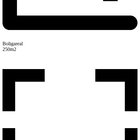
Boligareal
250
m2