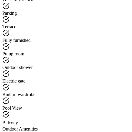
Parking
Terrace
Fully furnished
Pump room
Outdoor shower
Electric gate
Built-in wardrobe
Pool View
ฺBalcony
Outdoor Amenities