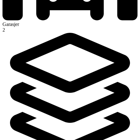
Garasjer
2