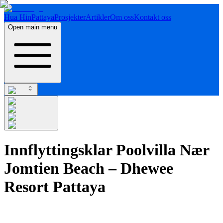
Hua Hin
Pattaya
Prosjekter
Artikler
Om oss
Kontakt oss
Open main menu
Innflyttingsklar Poolvilla Nær
Jomtien Beach – Dhewee
Resort Pattaya