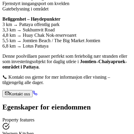
Fjernstyrt inngangsport om kvelden
Gatebelysning i området
Beliggenhet – Høydepunkter
3 km → Pattaya offentlig park
3,3 km → Sukhumvit Road
4,8 km → Huay Chak Nok-reservoaret
5,5 km → Jomtien Beach / The Big Market Jomtien
6,8 km → Lotus Pattaya
Denne poolvillaen passer perfekt som feriebolig nær stranden eller
som investeringsobjekt for daglig utleie i
Jomtien–Chaiyapruek-
området i Pattaya
.
📞 Kontakt oss gjerne for mer informasjon eller visning –
tilgjengelig alle dager.
Kontakt oss
Egenskaper for eiendommen
Property features
Western Kitchen