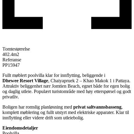
Tomtestørrelse
402.4
m2
Referanse
PP15947
Fullt møblert poolvilla klar for innflytting, beliggende i
Dhewee
Resort Village
, Chaiyapruek 2 – Khao Makok 1 i Pattaya.
Attraktiv beliggenhet nær Jomtien Beach, egnet både for egen bolig
og daglig utleie. Populært turistområde med høy etterspørsel og godt
privatliv.
Boligen har romslig planløsning med
privat saltvannsbasseng
,
komplett møblering og fullt utstyrt med elektriske apparater. Klar til
innflytting eller videre drift som utleiebolig.
Eiendomsdetaljer
Poolvilla