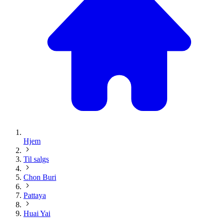
Hjem
Til salgs
Chon Buri
Pattaya
Huai Yai