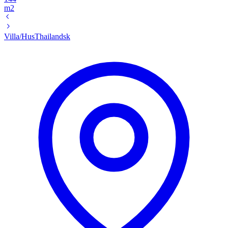
m2
Villa/Hus
Thailandsk