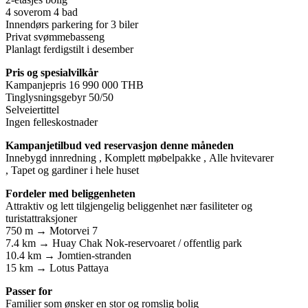
4 soverom 4 bad
Innendørs parkering for 3 biler
Privat svømmebasseng
Planlagt ferdigstilt i desember
Pris og spesialvilkår
Kampanjepris 16 990 000 THB
Tinglysningsgebyr 50/50
Selveiertittel
Ingen felleskostnader
Kampanjetilbud ved reservasjon denne måneden
Innebygd innredning , Komplett møbelpakke , Alle hvitevarer
, Tapet og gardiner i hele huset
Fordeler med beliggenheten
Attraktiv og lett tilgjengelig beliggenhet nær fasiliteter og
turistattraksjoner
750 m → Motorvei 7
7.4 km → Huay Chak Nok-reservoaret / offentlig park
10.4 km → Jomtien-stranden
15 km → Lotus Pattaya
Passer for
Familier som ønsker en stor og romslig bolig