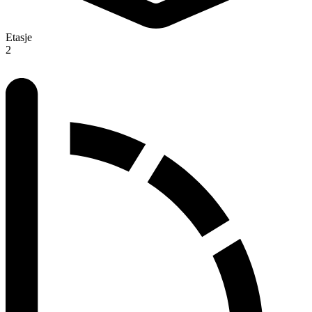
Etasje
2