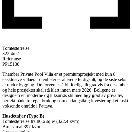
Tomtestørrelse
322.4
m2
Referanse
PP15138
Thamber Private Pool Villa er et premiumprosjekt med kun 8
eksklusive villaer. To enheter er allerede ferdigstilt, og de siste seks
er under bygging. De forventes å bli ferdigstilt gradvis fra desember
og hele prosjektet skal stå klart innen mars 2026. Boligene er
designet i en moderne og luksuriøs stil med høy grad av privatliv,
perfekt både for eget bruk og som en langsiktig investering i et raskt
voksende område i Pattaya.
Husdetaljer (Type B)
Tomtestørrelse fra 80.6 sq.w (322.4 kvm)
Bruksareal 397 kvm
2-etasjes bolig