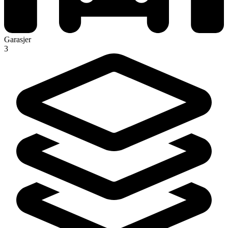
Garasjer
3