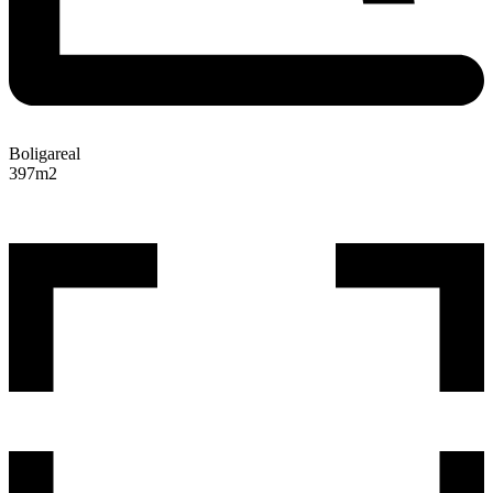
Boligareal
397
m2