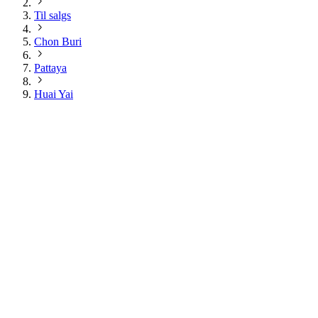
Til salgs
Chon Buri
Pattaya
Huai Yai