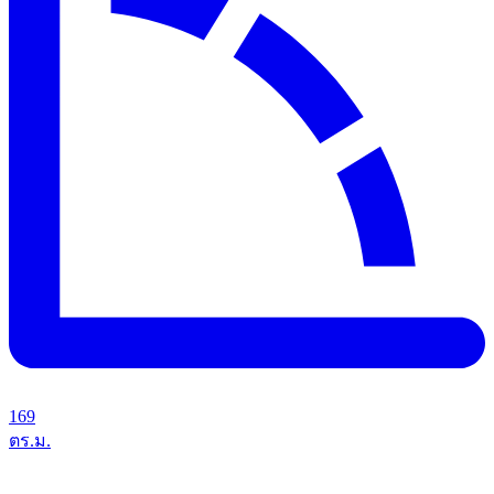
169
ตร.ม.