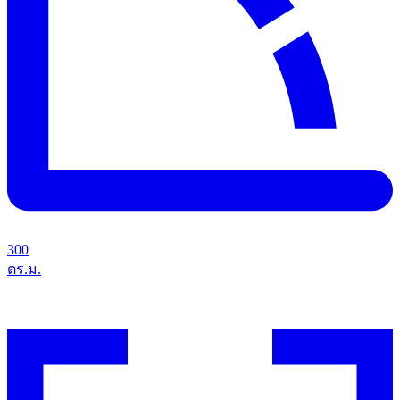
300
ตร.ม.