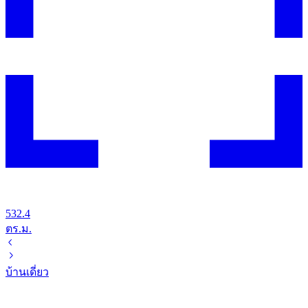
532.4
ตร.ม.
บ้านเดี่ยว