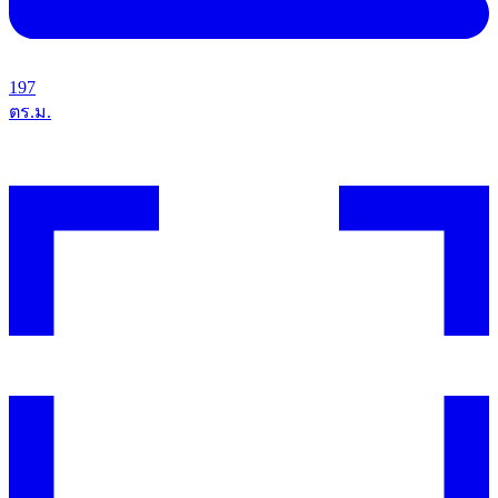
197
ตร.ม.