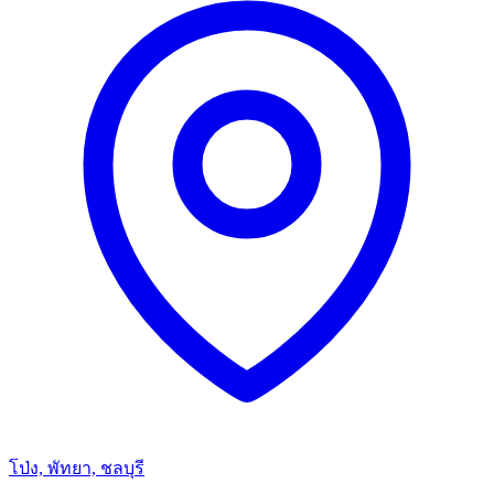
โป่ง, พัทยา, ชลบุรี