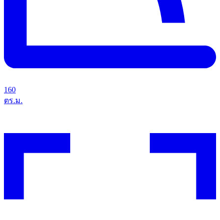
160
ตร.ม.