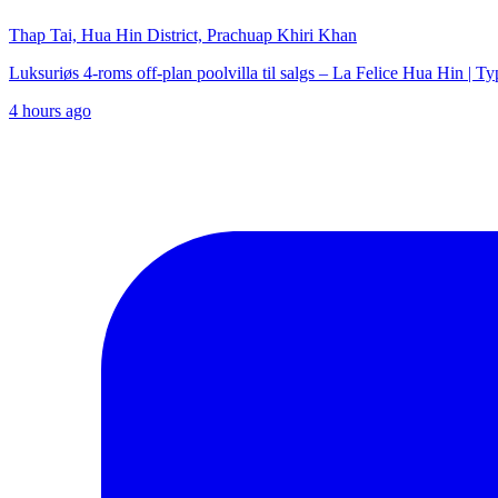
Thap Tai, Hua Hin District, Prachuap Khiri Khan
Luksuriøs 4-roms off-plan poolvilla til salgs – La Felice Hua Hin | T
4 hours ago