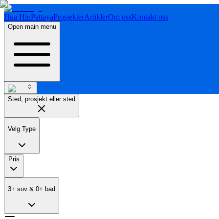
Hua Hin
Pattaya
Prosjekter
Artikler
Om oss
Kontakt oss
Open main menu
Sted, prosjekt eller sted
Velg Type
Pris
3
+
sov
&
0
+
bad