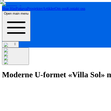
Hua Hin
Pattaya
Prosjekter
Artikler
Om oss
Kontakt oss
Open main menu
Moderne U-formet «Villa Sol» 