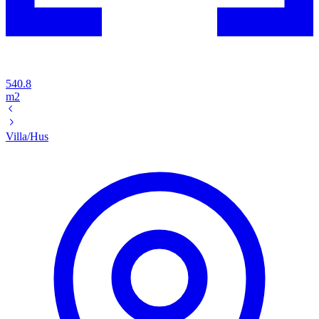
540.8
m2
Villa/Hus