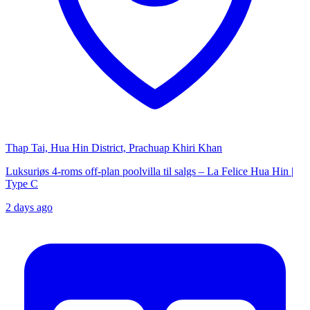
Thap Tai, Hua Hin District, Prachuap Khiri Khan
Luksuriøs 4-roms off-plan poolvilla til salgs – La Felice Hua Hin |
Type C
2 days ago