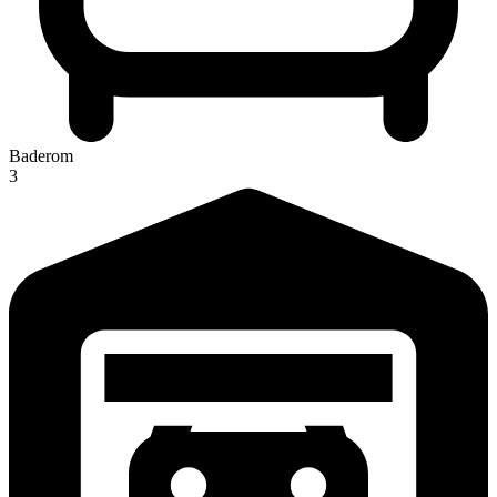
Baderom
3