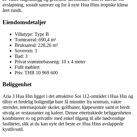
avslapning, sosialt samvær og for å nyte Hua Hins tropiske klima
året rundt.
Eiendomsdetaljer
Villatype: Type B
Tomteareal: 690,4 m²
Bruksareal: 228,26 m²
Soverom: 3
Bad: 3
Privat svømmebasseng: 10 x 4 meter
Fullt møblert
Pris: THB 10 969 600
Beliggenhet
Aria 3 Hua Hin
ligger i det attraktive Soi 112-området i Hua Hin og
tilbyr et fredelig boligmiljø bare få minutter fra sentrum, vakre
strender, internasjonale skoler, golfbaner, kjøpesentre samt et bredt
utvalg av restauranter og kafeer. Denne ettertraktede beliggenheten
kombinerer ro og privatliv med enkel tilgang til alle nødvendige
fasiliteter, slik at du kan nyte det beste av Hua Hins avslappede
kystlivsstil.