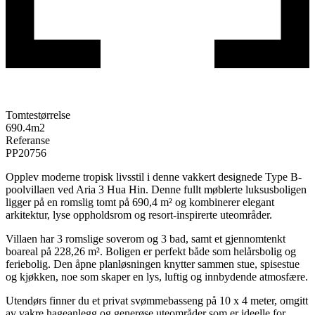
Tomtestørrelse
690.4
m2
Referanse
PP20756
Opplev moderne tropisk livsstil i denne vakkert designede Type B-
poolvillaen ved
Aria 3 Hua Hin
. Denne fullt møblerte luksusboligen
ligger på en romslig tomt på 690,4 m² og kombinerer elegant
arkitektur, lyse oppholdsrom og resort-inspirerte uteområder.
Villaen har 3 romslige soverom og 3 bad, samt et gjennomtenkt
boareal på 228,26 m². Boligen er perfekt både som helårsbolig og
feriebolig. Den åpne planløsningen knytter sammen stue, spisestue
og kjøkken, noe som skaper en lys, luftig og innbydende atmosfære.
Utendørs finner du et privat svømmebasseng på 10 x 4 meter, omgitt
av vakre hageanlegg og generøse uteområder som er ideelle for