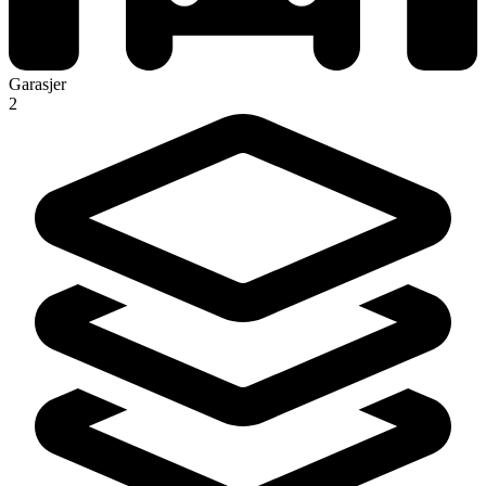
Garasjer
2