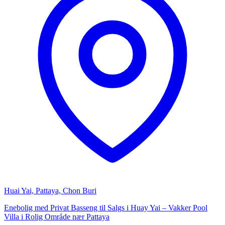
Huai Yai, Pattaya, Chon Buri
Enebolig med Privat Basseng til Salgs i Huay Yai – Vakker Pool
Villa i Rolig Område nær Pattaya