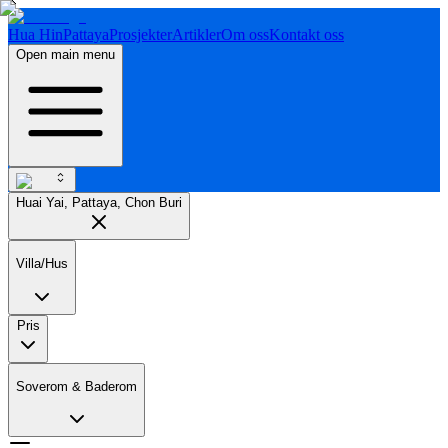
Hua Hin
Pattaya
Prosjekter
Artikler
Om oss
Kontakt oss
Open main menu
Huai Yai, Pattaya, Chon Buri
Villa/Hus
Pris
Soverom & Baderom