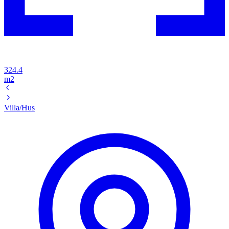
324.4
m2
Villa/Hus