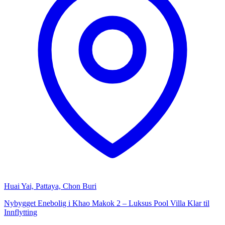
Huai Yai, Pattaya, Chon Buri
Nybygget Enebolig i Khao Makok 2 – Luksus Pool Villa Klar til
Innflytting