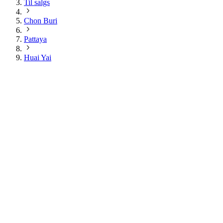
Til salgs
Chon Buri
Pattaya
Huai Yai