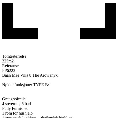
Tomtestørrelse
325
m2
Referanse
PP6223
Baan Mae Villa 8 The Arowanyx
Nøkkelfunksjoner TYPE B:
Gratis solcelle
4 soverom, 5 bad
Fully Furnished
1 rom for hushjelp
1 europeisk kjøkken, 1 thailandsk kjøkken