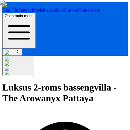
Hua Hin
Pattaya
Prosjekter
Artikler
Om oss
Kontakt oss
Open main menu
Luksus 2-roms bassengvilla -
The Arowanyx Pattaya