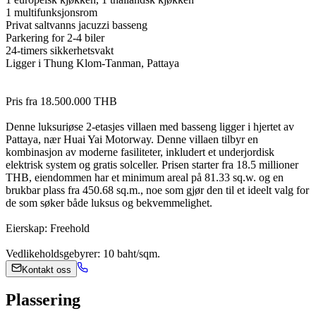
1 multifunksjonsrom
Privat saltvanns jacuzzi basseng
Parkering for 2-4 biler
24-timers sikkerhetsvakt
Ligger i Thung Klom-Tanman, Pattaya
Pris fra 18.500.000 THB
Denne luksuriøse 2-etasjes villaen med basseng ligger i hjertet av
Pattaya, nær Huai Yai Motorway. Denne villaen tilbyr en
kombinasjon av moderne fasiliteter, inkludert et underjordisk
elektrisk system og gratis solceller. Prisen starter fra 18.5 millioner
THB, eiendommen har et minimum areal på 81.33 sq.w. og en
brukbar plass fra 450.68 sq.m., noe som gjør den til et ideelt valg for
de som søker både luksus og bekvemmelighet.
Eierskap: Freehold
Vedlikeholdsgebyrer: 10 baht/sqm.
Kontakt oss
Plassering