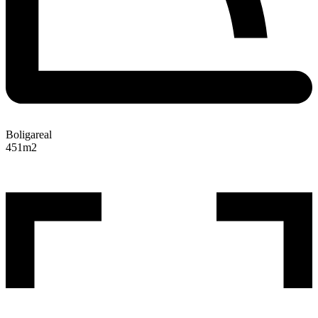
Boligareal
451
m2