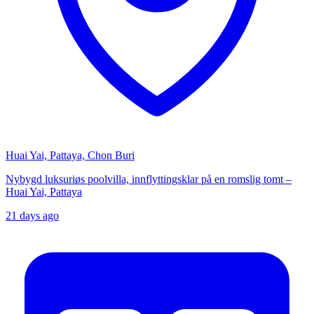
Huai Yai, Pattaya, Chon Buri
Nybygd luksuriøs poolvilla, innflyttingsklar på en romslig tomt –
Huai Yai, Pattaya
21 days ago