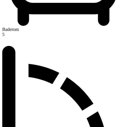
Baderom
5