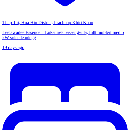
Thap Tai, Hua Hin District, Prachuap Khiri Khan
Leelawadee Essence – Luksuriøs bassengvilla, fullt møblert med 5
kW solcelleanlegg
19 days ago