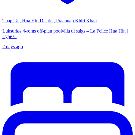
Thap Tai, Hua Hin District, Prachuap Khiri Khan
Luksuriøs 4-roms off-plan poolvilla til salgs – La Felice Hua Hin |
Type C
2 days ago