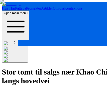
Hua Hin
Pattaya
Prosjekter
Artikler
Om oss
Kontakt oss
Open main menu
Stor tomt til salgs nær Khao Ch
langs hovedvei