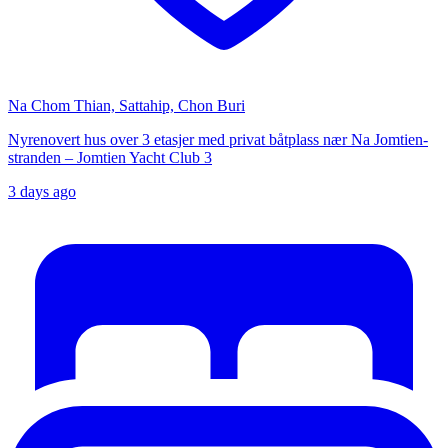
Na Chom Thian, Sattahip, Chon Buri
Nyrenovert hus over 3 etasjer med privat båtplass nær Na Jomtien-
stranden – Jomtien Yacht Club 3
3 days ago