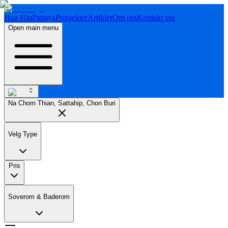
Hua Hin
Pattaya
Prosjekter
Artikler
Om oss
Kontakt oss
Open main menu
Na Chom Thian, Sattahip, Chon Buri
Velg Type
Pris
Soverom & Baderom