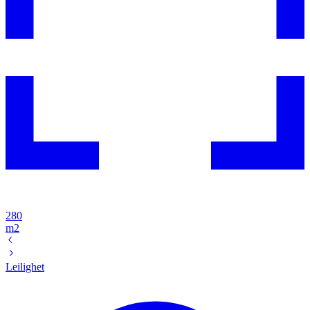
280
m2
Leilighet