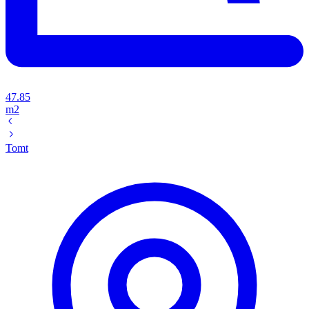
47.85
m2
Tomt