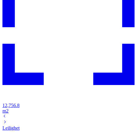
12,756.8
m2
Leilighet