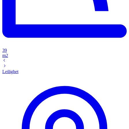
39
m2
Leilighet