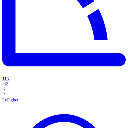
113
m2
Leilighet