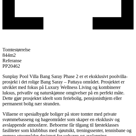
Tomtestørrelse
844
m2
Referanse
PP20462
Sunplay Pool Villa Bang Saray Phase 2 er et eksklusivt poolvilla-
prosjekt i det rolige Bang Saray – Pattaya området. Prosjektet er
utviklet med fokus på Luxury Wellness Living og kombinerer
luksus, privatliv og naturskjønne omgivelser på en perfekt måte.
Dette gjør prosjektet ideelt som feriebolig, pensjonisthjem eller
permanent bolig nær stranden.
Villaene er spesialbygde boliger på store tomter med private
svømmebasseng og hageområder som skaper en eksklusiv og
avslappende atmosfære. Beboerne får tilgang til førsteklasses
fasiliteter som klubbhus med sjøutsikt, treningssenter, tennisbane og
grønne uteområder designet for velvære og avslapning.