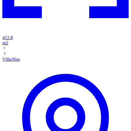
412.8
m2
Villa/Hus