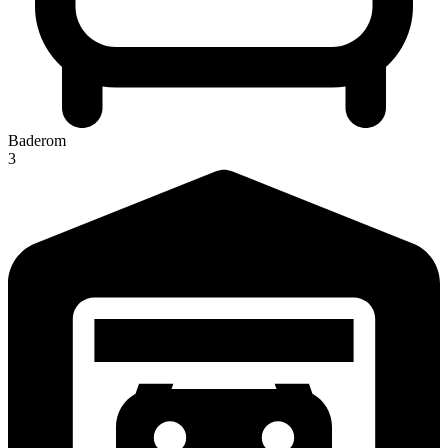
Baderom
3