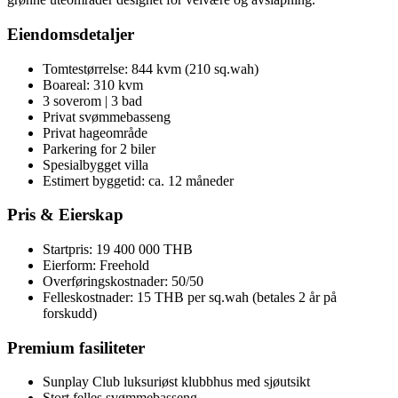
Eiendomsdetaljer
Tomtestørrelse: 844 kvm (210 sq.wah)
Boareal: 310 kvm
3 soverom | 3 bad
Privat svømmebasseng
Privat hageområde
Parkering for 2 biler
Spesialbygget villa
Estimert byggetid: ca. 12 måneder
Pris & Eierskap
Startpris: 19 400 000 THB
Eierform: Freehold
Overføringskostnader: 50/50
Felleskostnader: 15 THB per sq.wah (betales 2 år på
forskudd)
Premium fasiliteter
Sunplay Club luksuriøst klubbhus med sjøutsikt
Stort felles svømmebasseng