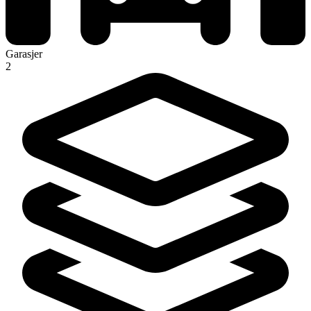
Garasjer
2