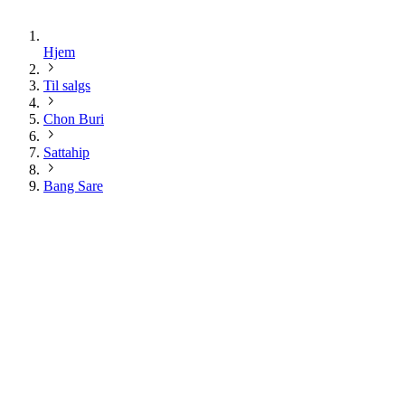
Hjem
Til salgs
Chon Buri
Sattahip
Bang Sare