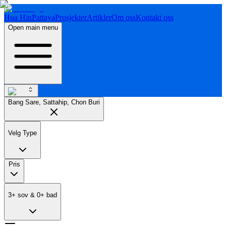
Hua Hin
Pattaya
Prosjekter
Artikler
Om oss
Kontakt oss
Open main menu
Bang Sare, Sattahip, Chon Buri
Velg Type
Pris
3
+
sov
&
0
+
bad