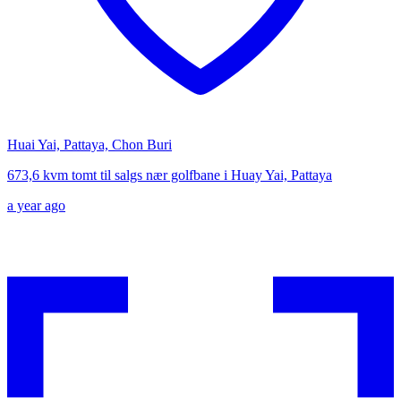
Huai Yai, Pattaya, Chon Buri
673,6 kvm tomt til salgs nær golfbane i Huay Yai, Pattaya
a year ago