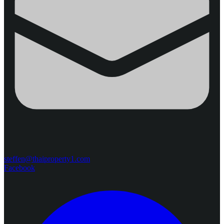
steffen@thaiproperty1.com
Facebook