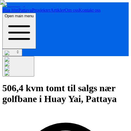
Hua Hin
Pattaya
Prosjekter
Artikler
Om oss
Kontakt oss
Open main menu
506,4 kvm tomt til salgs nær
golfbane i Huay Yai, Pattaya