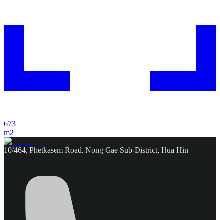
673
m2
10/464, Phetkasem Road, Nong Gae Sub-District, Hua Hin