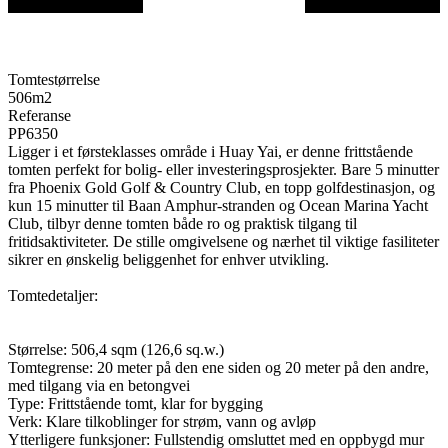
Tomtestørrelse
506
m2
Referanse
PP6350
Ligger i et førsteklasses område i Huay Yai, er denne frittstående
tomten perfekt for bolig- eller investeringsprosjekter. Bare 5 minutter
fra Phoenix Gold Golf & Country Club, en topp golfdestinasjon, og
kun 15 minutter til Baan Amphur-stranden og Ocean Marina Yacht
Club, tilbyr denne tomten både ro og praktisk tilgang til
fritidsaktiviteter. De stille omgivelsene og nærhet til viktige fasiliteter
sikrer en ønskelig beliggenhet for enhver utvikling.
Tomtedetaljer:
Størrelse: 506,4 sqm (126,6 sq.w.)
Tomtegrense: 20 meter på den ene siden og 20 meter på den andre,
med tilgang via en betongvei
Type: Frittstående tomt, klar for bygging
Verk: Klare tilkoblinger for strøm, vann og avløp
Ytterligere funksjoner: Fullstendig omsluttet med en oppbygd mur