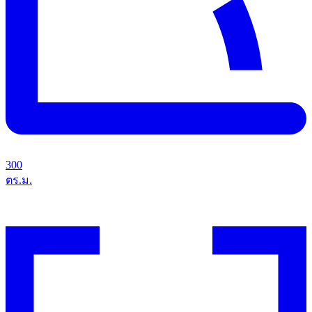
300
ตร.ม.