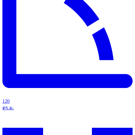
120
ตร.ม.