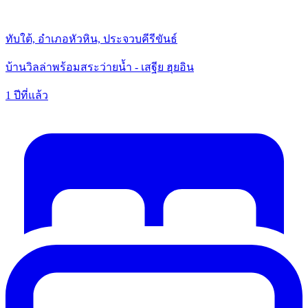
ทับใต้, อำเภอหัวหิน, ประจวบคีรีขันธ์
บ้านวิลล่าพร้อมสระว่ายน้ำ - เสฐีย ฮุยอิน
1 ปีที่แล้ว