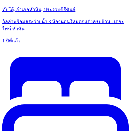
ทับใต้, อำเภอหัวหิน, ประจวบคีรีขันธ์
วิลล่าพร้อมสระว่ายน้ำ 3 ห้องนอนใหม่ตกแต่งครบถ้วน - เดอะ
ไพน์ หัวหิน
1 ปีที่แล้ว