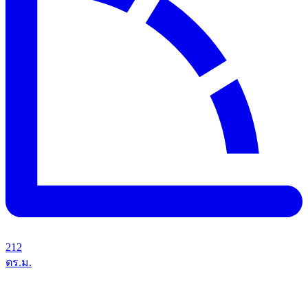
212
ตร.ม.