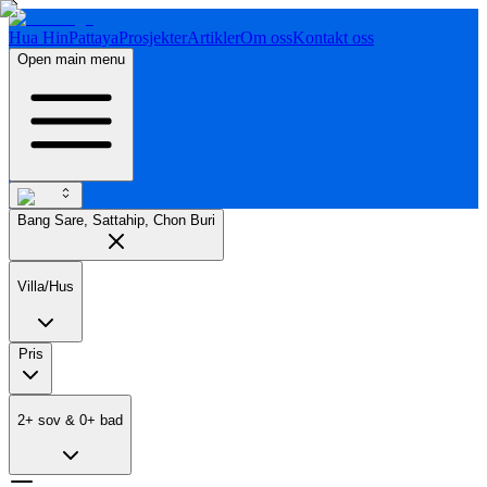
Hua Hin
Pattaya
Prosjekter
Artikler
Om oss
Kontakt oss
Open main menu
Bang Sare, Sattahip, Chon Buri
Villa/Hus
Pris
2
+
sov
&
0
+
bad