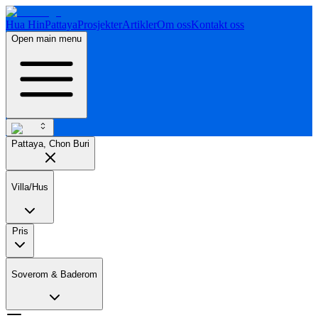
Hua Hin
Pattaya
Prosjekter
Artikler
Om oss
Kontakt oss
Open main menu
Pattaya, Chon Buri
Villa/Hus
Pris
Soverom & Baderom