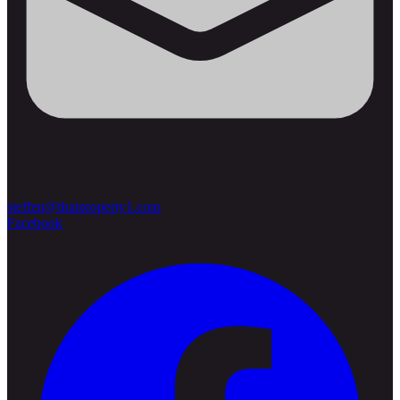
steffen@thaiproperty1.com
Facebook