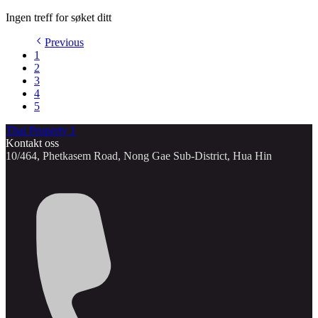
Ingen treff for søket ditt
Previous
1
2
3
4
5
Thai Property 1
Kontakt oss
10/464, Phetkasem Road, Nong Gae Sub-District, Hua Hin