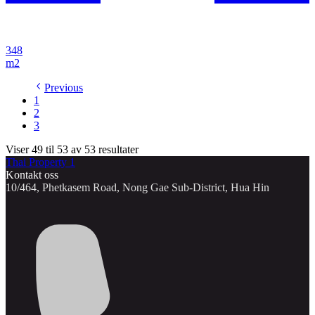
348
m2
Previous
1
2
3
Viser 49 til 53 av 53 resultater
Thai Property 1
Kontakt oss
10/464, Phetkasem Road, Nong Gae Sub-District, Hua Hin