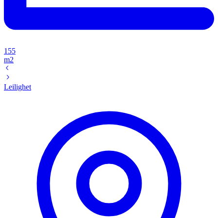
155
m2
Leilighet