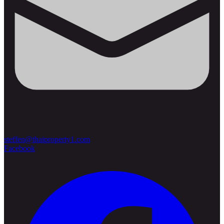
steffen@thaiproperty1.com
Facebook