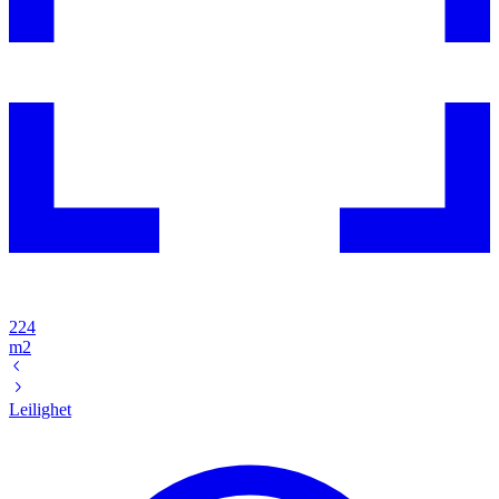
224
m2
Leilighet