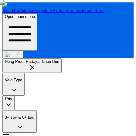
Hua Hin
Pattaya
Prosjekter
Artikler
Om oss
Kontakt oss
Open main menu
Nong Prue, Pattaya, Chon Buri
Velg Type
Pris
3
+
sov
&
0
+
bad