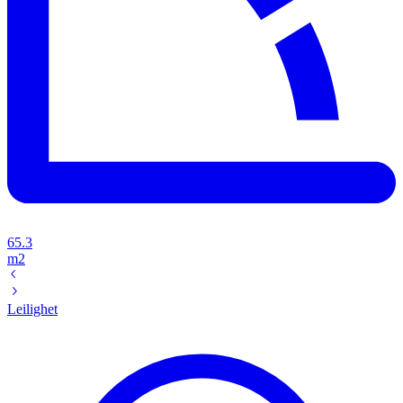
65.3
m2
Leilighet