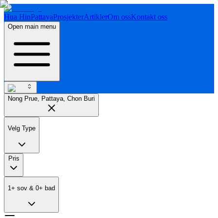
Hua Hin
Pattaya
Prosjekter
Artikler
Om oss
Kontakt oss
Open main menu
Nong Prue, Pattaya, Chon Buri
Velg Type
Pris
1
+
sov
&
0
+
bad