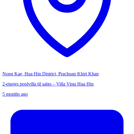
Nong Kae, Hua Hin District, Prachuap Khiri Khan
2-etasjes poolvilla til salgs – Villa Vista Hua Hin
5 months ago