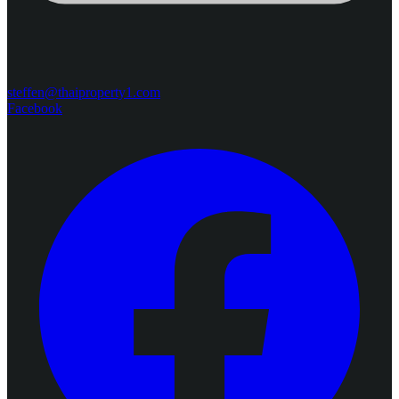
steffen@thaiproperty1.com
Facebook