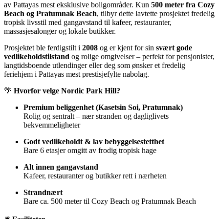
av Pattayas mest eksklusive boligområder. Kun
500 meter fra Cozy
Beach og Pratumnak Beach
, tilbyr dette lavtette prosjektet fredelig
tropisk livsstil med gangavstand til kafeer, restauranter,
massasjesalonger og lokale butikker.
Prosjektet ble ferdigstilt i
2008
og er kjent for sin
svært gode
vedlikeholdstilstand
og rolige omgivelser – perfekt for pensjonister,
langtidsboende utlendinger eller deg som ønsker et fredelig
feriehjem i Pattayas mest prestisjefylte nabolag.
🌴
Hvorfor velge Nordic Park Hill?
Premium beliggenhet (Kasetsin Soi, Pratumnak)
Rolig og sentralt – nær stranden og dagliglivets
bekvemmeligheter
Godt vedlikeholdt & lav bebyggelsestetthet
Bare 6 etasjer omgitt av frodig tropisk hage
Alt innen gangavstand
Kafeer, restauranter og butikker rett i nærheten
Strandnært
Bare ca. 500 meter til Cozy Beach og Pratumnak Beach