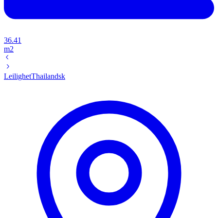
36.41
m2
Leilighet
Thailandsk