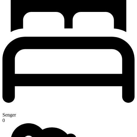
Senger
0