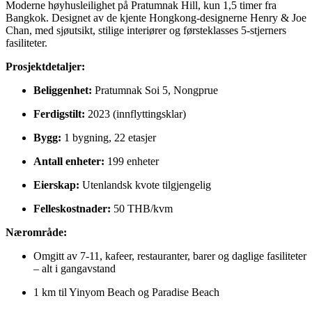
Moderne høyhusleilighet på Pratumnak Hill, kun 1,5 timer fra
Bangkok. Designet av de kjente Hongkong-designerne Henry & Joe
Chan, med sjøutsikt, stilige interiører og førsteklasses 5-stjerners
fasiliteter.
Prosjektdetaljer:
Beliggenhet:
Pratumnak Soi 5, Nongprue
Ferdigstilt:
2023 (innflyttingsklar)
Bygg:
1 bygning, 22 etasjer
Antall enheter:
199 enheter
Eierskap:
Utenlandsk kvote tilgjengelig
Felleskostnader:
50 THB/kvm
Nærområde:
Omgitt av 7-11, kafeer, restauranter, barer og daglige fasiliteter
– alt i gangavstand
1 km til Yinyom Beach og Paradise Beach