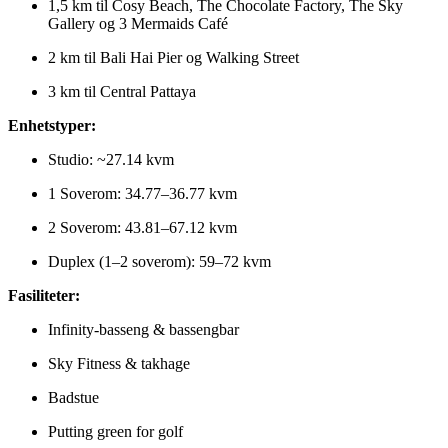
1,5 km til Cosy Beach, The Chocolate Factory, The Sky
Gallery og 3 Mermaids Café
2 km til Bali Hai Pier og Walking Street
3 km til Central Pattaya
Enhetstyper:
Studio: ~27.14 kvm
1 Soverom: 34.77–36.77 kvm
2 Soverom: 43.81–67.12 kvm
Duplex (1–2 soverom): 59–72 kvm
Fasiliteter:
Infinity-basseng & bassengbar
Sky Fitness & takhage
Badstue
Putting green for golf