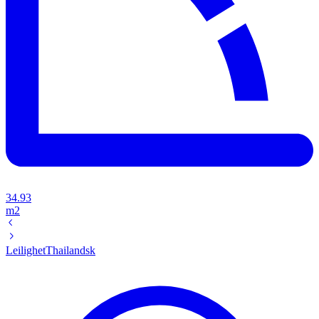
34.93
m2
Leilighet
Thailandsk