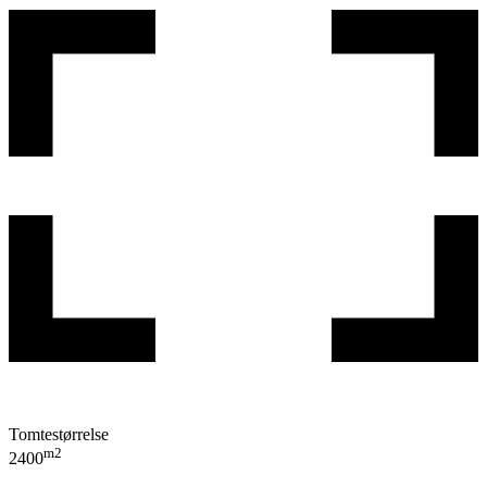
Tomtestørrelse
m2
2400