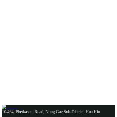
10/464, Phetkasem Road, Nong Gae Sub-District, Hua Hin