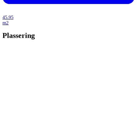
45.95
m2
Plassering