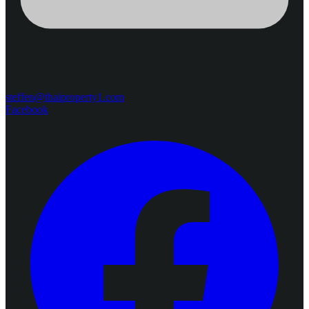
steffen@thaiproperty1.com
Facebook