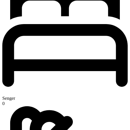
Senger
0