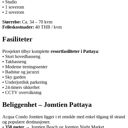
• Studio
• 1 soverom
• 2 soverom
Størrelse:
Ca. 34 – 70 kvm
Felleskostnader:
40 THB / kvm
Fasiliteter
Prosjektet tilbyr komplette
resortfasiliteter i Pattaya
:
• Stort hovedbasseng
• Takbasseng
• Moderne treningssenter
• Badstue og jacuzzi
• Sky garden
• Underjordisk parkering
• 24-timers sikkerhet
• CCTV overvåkning
Beliggenhet – Jomtien Pattaya
Acqua Condo Jomtien ligger i et område med enkel tilgang til strand
og populære destinasjoner.
•
350 meter
→ Jomtien Beach og Jomtien Night Market