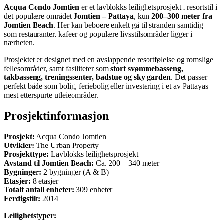
Acqua Condo Jomtien
er et lavblokks leilighetsprosjekt i resortstil i
det populære området
Jomtien – Pattaya
, kun
200–300 meter fra
Jomtien Beach
. Her kan beboere enkelt gå til stranden samtidig
som restauranter, kafeer og populære livsstilsområder ligger i
nærheten.
Prosjektet er designet med en avslappende resortfølelse og romslige
fellesområder, samt fasiliteter som
stort svømmebasseng,
takbasseng, treningssenter, badstue og sky garden
. Det passer
perfekt både som bolig, feriebolig eller investering i et av Pattayas
mest etterspurte utleieområder.
Prosjektinformasjon
Prosjekt:
Acqua Condo Jomtien
Utvikler:
The Urban Property
Prosjekttype:
Lavblokks leilighetsprosjekt
Avstand til Jomtien Beach:
Ca. 200 – 340 meter
Bygninger:
2 bygninger (A & B)
Etasjer:
8 etasjer
Totalt antall enheter:
309 enheter
Ferdigstilt:
2014
Leilighetstyper: