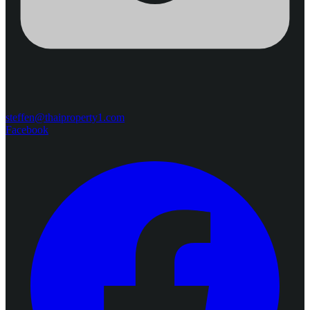
steffen@thaiproperty1.com
Facebook