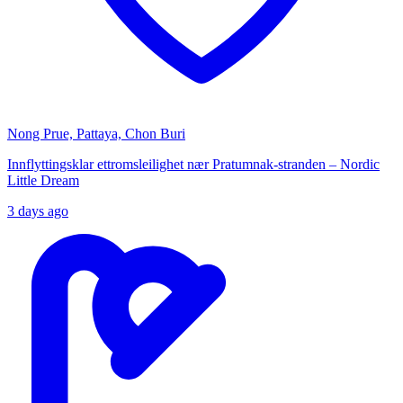
Nong Prue, Pattaya, Chon Buri
Innflyttingsklar ettromsleilighet nær Pratumnak-stranden – Nordic
Little Dream
3 days ago