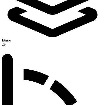
Etasje
29