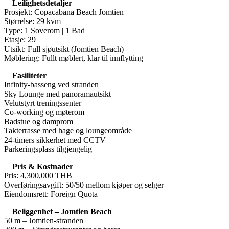
Leilighetsdetaljer
Prosjekt: Copacabana Beach Jomtien
Størrelse: 29 kvm
Type: 1 Soverom | 1 Bad
Etasje: 29
Utsikt: Full sjøutsikt (Jomtien Beach)
Møblering: Fullt møblert, klar til innflytting
Fasiliteter
Infinity-basseng ved stranden
Sky Lounge med panoramautsikt
Velutstyrt treningssenter
Co-working og møterom
Badstue og damprom
Takterrasse med hage og loungeområde
24-timers sikkerhet med CCTV
Parkeringsplass tilgjengelig
Pris & Kostnader
Pris: 4,300,000 THB
Overføringsavgift: 50/50 mellom kjøper og selger
Eiendomsrett: Foreign Quota
Beliggenhet – Jomtien Beach
50 m – Jomtien-stranden