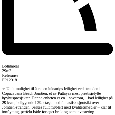
Boligareal
29
m2
Referanse
PP12918
✨ Unik mulighet til å eie en luksuriøs leilighet ved stranden i
Copacabana Beach Jomtien, et av Pattayas mest prestisjefylte
høyhusprosjekter. Denne enheten er en 1 soverom, 1 bad leilighet på
29 kvm, beliggende i 29. etasje med fantastisk sjøutsikt over
Jomtien-stranden. Selges fullt møblert med kvalitetsmøbler – klar til
innflytting, perfekt både for eget bruk og som investering.