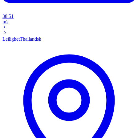
38.51
m2
Leilighet
Thailandsk