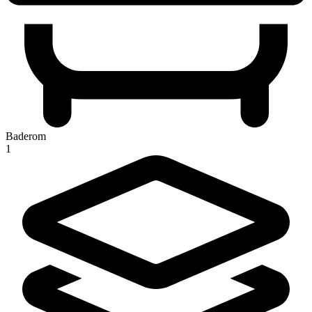
Baderom
1