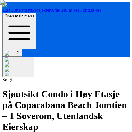
Hua Hin
Pattaya
Prosjekter
Artikler
Om oss
Kontakt oss
Open main menu
Solgt
Sjøutsikt Condo i Høy Etasje
på Copacabana Beach Jomtien
– 1 Soverom, Utenlandsk
Eierskap