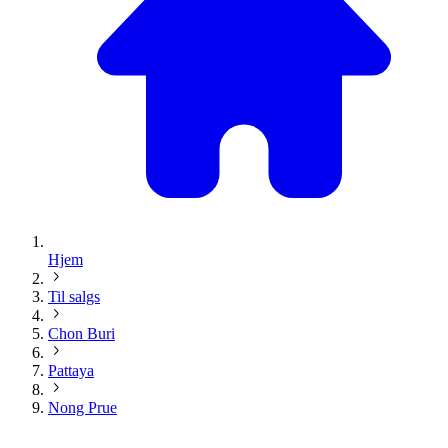
Hjem
Til salgs
Chon Buri
Pattaya
Nong Prue