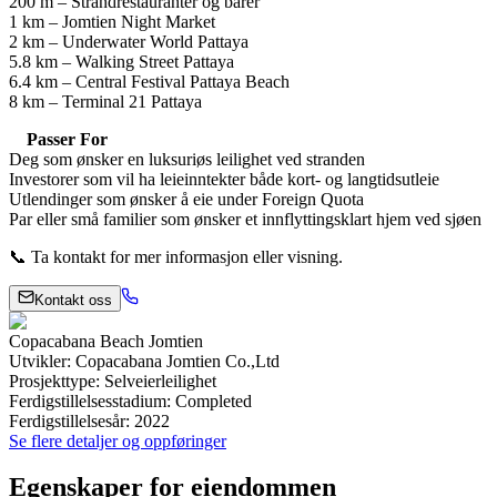
200 m – Strandrestauranter og barer
1 km – Jomtien Night Market
2 km – Underwater World Pattaya
5.8 km – Walking Street Pattaya
6.4 km – Central Festival Pattaya Beach
8 km – Terminal 21 Pattaya
Passer For
Deg som ønsker en luksuriøs leilighet ved stranden
Investorer som vil ha leieinntekter både kort- og langtidsutleie
Utlendinger som ønsker å eie under Foreign Quota
Par eller små familier som ønsker et innflyttingsklart hjem ved sjøen
📞 Ta kontakt for mer informasjon eller visning.
Kontakt oss
Copacabana Beach Jomtien
Utvikler
:
Copacabana Jomtien Co.,Ltd
Prosjekttype
:
Selveierleilighet
Ferdigstillelsesstadium
:
Completed
Ferdigstillelsesår
:
2022
Se flere detaljer og oppføringer
Egenskaper for eiendommen