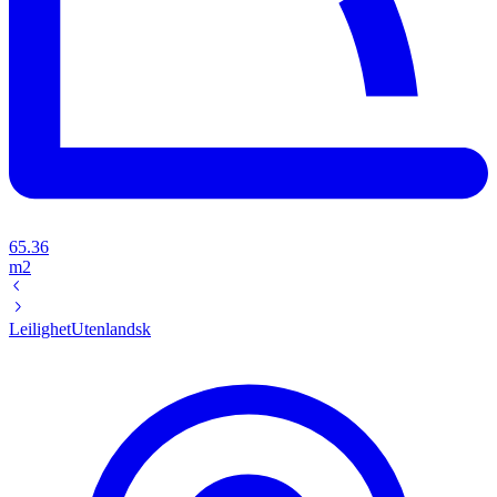
65.36
m2
Leilighet
Utenlandsk