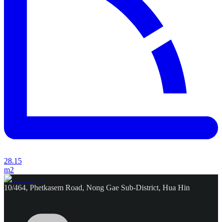
28.15
m2
10/464, Phetkasem Road, Nong Gae Sub-District, Hua Hin