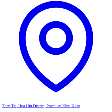
Thap Tai, Hua Hin District, Prachuap Khiri Khan