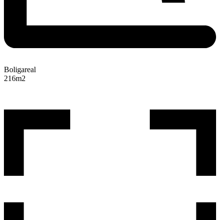
Boligareal
216
m2