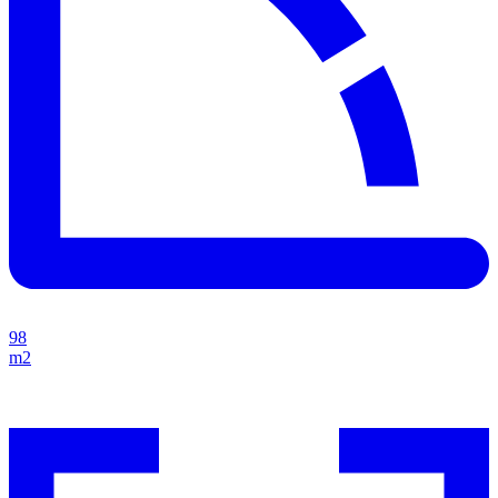
98
m2