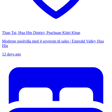
Thap Tai, Hua Hin District, Prachuap Khiri Khan
Moderne poolvilla med 4 soverom til salgs | Emerald Valley Hua
Hin
12 days ago