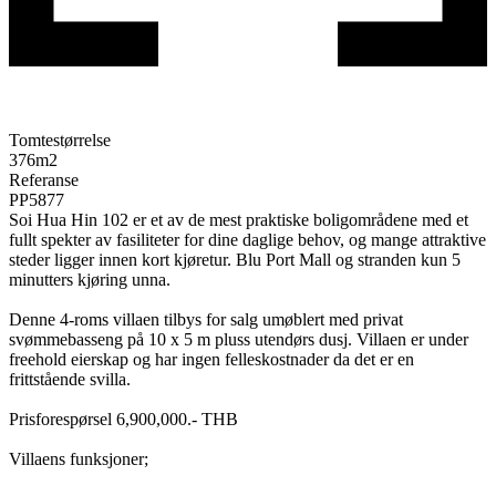
Tomtestørrelse
376
m2
Referanse
PP5877
Soi Hua Hin 102 er et av de mest praktiske boligområdene med et
fullt spekter av fasiliteter for dine daglige behov, og mange attraktive
steder ligger innen kort kjøretur. Blu Port Mall og stranden kun 5
minutters kjøring unna.
Denne 4-roms villaen tilbys for salg umøblert med privat
svømmebasseng på 10 x 5 m pluss utendørs dusj. Villaen er under
freehold eierskap og har ingen felleskostnader da det er en
frittstående svilla.
Prisforespørsel 6,900,000.- THB
Villaens funksjoner;