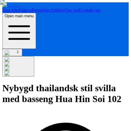
Hua Hin
Pattaya
Prosjekter
Artikler
Om oss
Kontakt oss
Open main menu
Nybygd thailandsk stil svilla
med basseng Hua Hin Soi 102