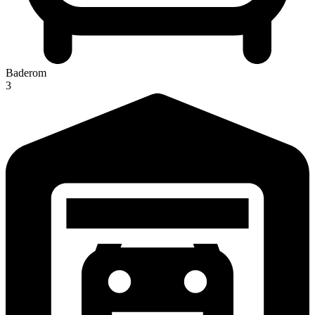
Baderom
3