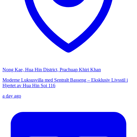
Nong Kae, Hua Hin District, Prachuap Khiri Khan
Moderne Luksusvilla med Sentralt Basseng – Eksklusiv Livsstil i
Hjertet av Hua Hin Soi 116
a day ago