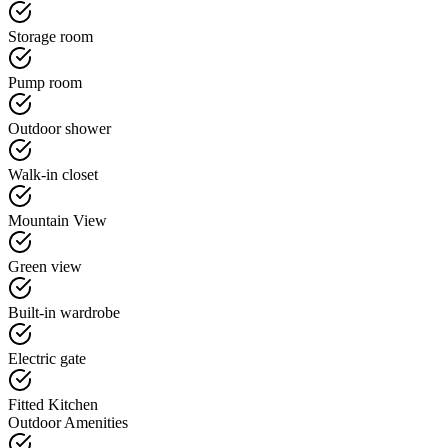
Storage room
Pump room
Outdoor shower
Walk-in closet
Mountain View
Green view
Built-in wardrobe
Electric gate
Fitted Kitchen
Outdoor Amenities