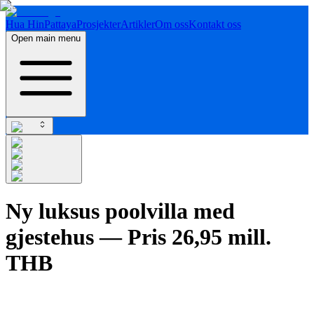
Hua Hin
Pattaya
Prosjekter
Artikler
Om oss
Kontakt oss
Open main menu
Ny luksus poolvilla med
gjestehus — Pris 26,95 mill.
THB