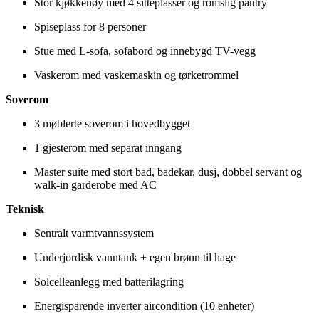
Stor kjøkkenøy med 4 sitteplasser og romslig pantry
Spiseplass for 8 personer
Stue med L-sofa, sofabord og innebygd TV-vegg
Vaskerom med vaskemaskin og tørketrommel
Soverom
3 møblerte soverom i hovedbygget
1 gjesterom med separat inngang
Master suite med stort bad, badekar, dusj, dobbel servant og
walk-in garderobe med AC
Teknisk
Sentralt varmtvannssystem
Underjordisk vanntank + egen brønn til hage
Solcelleanlegg med batterilagring
Energisparende inverter aircondition (10 enheter)