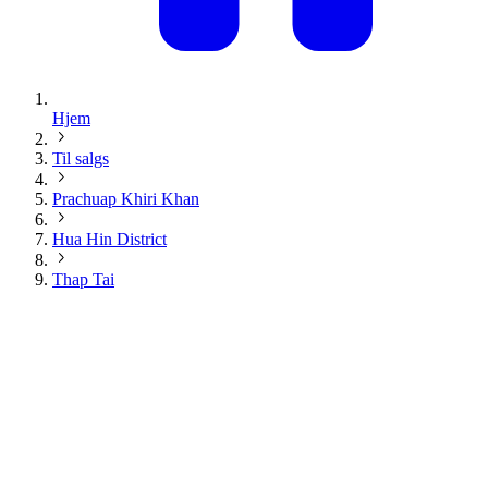
Hjem
Til salgs
Prachuap Khiri Khan
Hua Hin District
Thap Tai