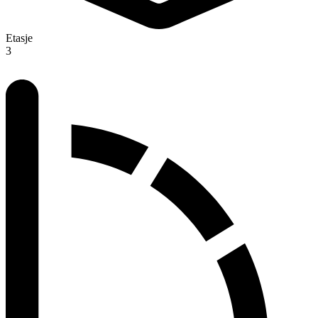
Etasje
3