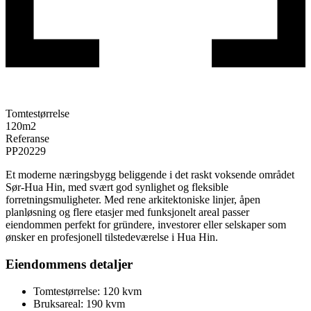
Tomtestørrelse
120
m2
Referanse
PP20229
Et moderne næringsbygg beliggende i det raskt voksende området
Sør-Hua Hin, med svært god synlighet og fleksible
forretningsmuligheter. Med rene arkitektoniske linjer, åpen
planløsning og flere etasjer med funksjonelt areal passer
eiendommen perfekt for gründere, investorer eller selskaper som
ønsker en profesjonell tilstedeværelse i Hua Hin.
Eiendommens detaljer
Tomtestørrelse: 120 kvm
Bruksareal: 190 kvm