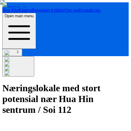
Hua Hin
Pattaya
Prosjekter
Artikler
Om oss
Kontakt oss
Open main menu
Næringslokale med stort
potensial nær Hua Hin
sentrum / Soi 112