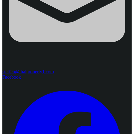
steffen@thaiproperty1.com
Facebook