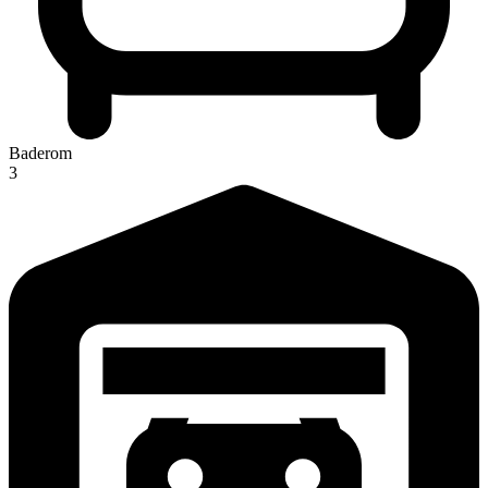
Baderom
3