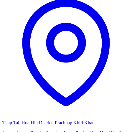
Thap Tai, Hua Hin District, Prachuap Khiri Khan