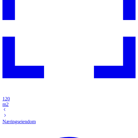
120
m2
Næringseiendom