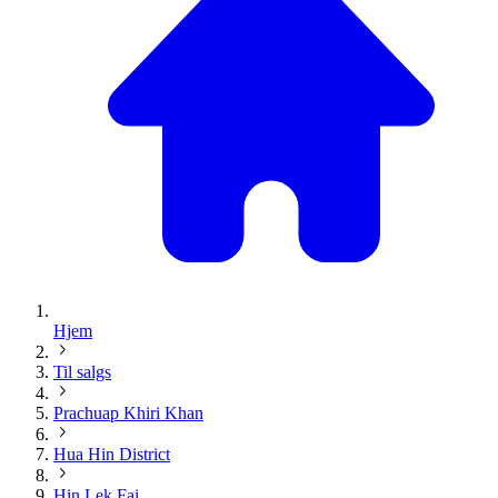
Hjem
Til salgs
Prachuap Khiri Khan
Hua Hin District
Hin Lek Fai