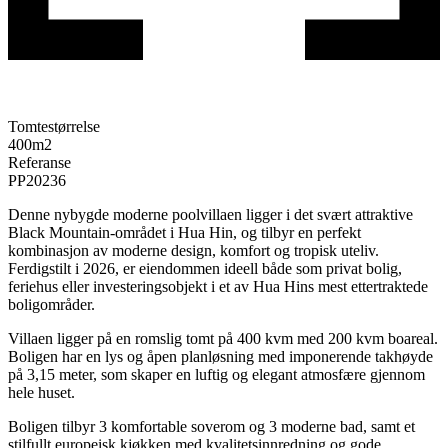
Tomtestørrelse
400
m2
Referanse
PP20236
Denne nybygde moderne poolvillaen ligger i det svært attraktive
Black Mountain-området i Hua Hin, og tilbyr en perfekt
kombinasjon av moderne design, komfort og tropisk uteliv.
Ferdigstilt i 2026, er eiendommen ideell både som privat bolig,
feriehus eller investeringsobjekt i et av Hua Hins mest ettertraktede
boligområder.
Villaen ligger på en romslig tomt på 400 kvm med 200 kvm boareal.
Boligen har en lys og åpen planløsning med imponerende takhøyde
på 3,15 meter, som skaper en luftig og elegant atmosfære gjennom
hele huset.
Boligen tilbyr 3 komfortable soverom og 3 moderne bad, samt et
stilfullt europeisk kjøkken med kvalitetsinnredning og gode