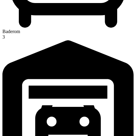
Baderom
3