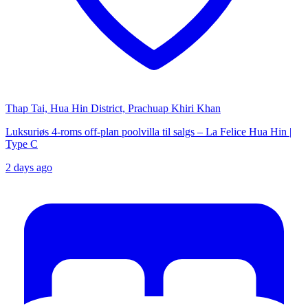
Thap Tai, Hua Hin District, Prachuap Khiri Khan
Luksuriøs 4-roms off-plan poolvilla til salgs – La Felice Hua Hin |
Type C
2 days ago