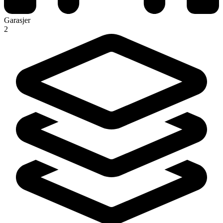
Garasjer
2