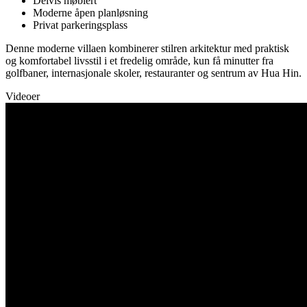
Delvis møblert
Moderne åpen planløsning
Privat parkeringsplass
Denne moderne villaen kombinerer stilren arkitektur med praktisk
og komfortabel livsstil i et fredelig område, kun få minutter fra
golfbaner, internasjonale skoler, restauranter og sentrum av Hua Hin.
Videoer