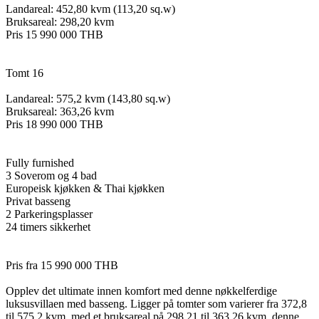
Landareal: 452,80 kvm (113,20 sq.w)
Bruksareal: 298,20 kvm
Pris 15 990 000 THB
Tomt 16
Landareal: 575,2 kvm (143,80 sq.w)
Bruksareal: 363,26 kvm
Pris 18 990 000 THB
Fully furnished
3 Soverom og 4 bad
Europeisk kjøkken & Thai kjøkken
Privat basseng
2 Parkeringsplasser
24 timers sikkerhet
Pris fra 15 990 000 THB
Opplev det ultimate innen komfort med denne nøkkelferdige
luksusvillaen med basseng. Ligger på tomter som varierer fra 372,8
til 575,2 kvm, med et bruksareal på 298,21 til 363,26 kvm, denne