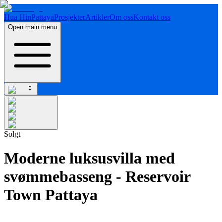
Hua Hin
Pattaya
Prosjekter
Artikler
Om oss
Kontakt oss
Open main menu
Solgt
Moderne luksusvilla med
svømmebasseng - Reservoir
Town Pattaya