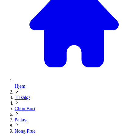
Hjem
Til salgs
Chon Buri
Pattaya
Nong Prue