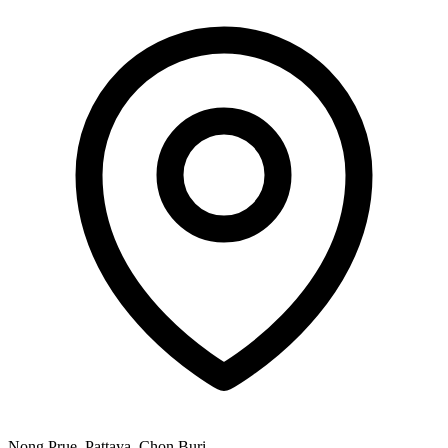
Nong Prue, Pattaya, Chon Buri