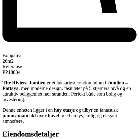
Boligareal
26
m2
Referanse
PP18834
The Riviera Jomtien
er et luksuriøst condominium i
Jomtien –
Pattaya
, med moderne design, fasiliteter på 5-stjerners nivå og en
attraktiv beliggenhet nær stranden. Perfekt både som bolig og
investering.
Denne enheten ligger i en
høy etasje
og tilbyr en fantastisk
panoramautsikt over havet
, med en lys, luftig og elegant
atmosfære.
Eiendomsdetaljer