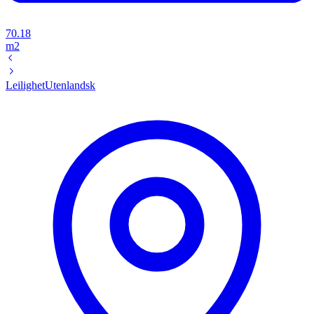
70.18
m2
Leilighet
Utenlandsk