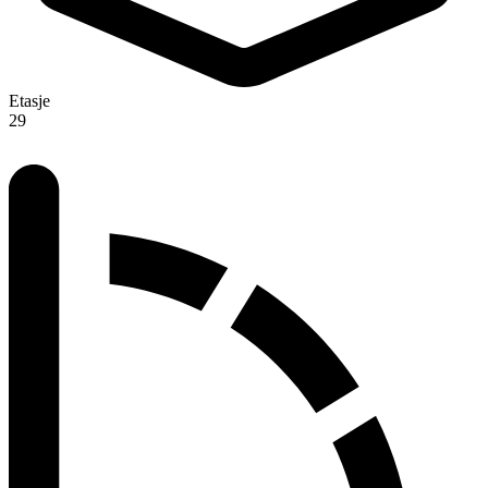
Etasje
29