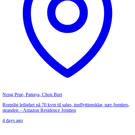
Nong Prue, Pattaya, Chon Buri
Romslig leilighet på 70 kvm til salgs, innflyttingsklar, nær Jomtien-
stranden – Amazon Residence Jomtien
4 days ago