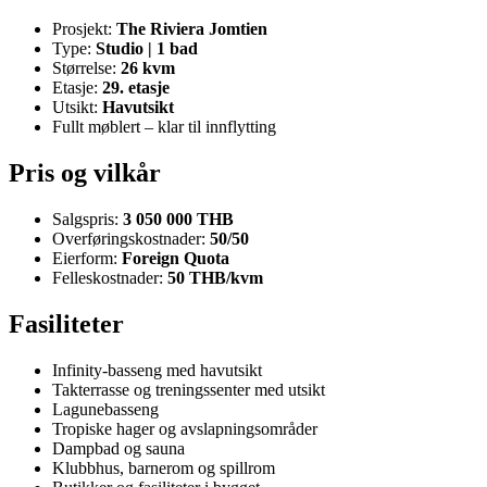
Prosjekt:
The Riviera Jomtien
Type:
Studio | 1 bad
Størrelse:
26 kvm
Etasje:
29. etasje
Utsikt:
Havutsikt
Fullt møblert – klar til innflytting
Pris og vilkår
Salgspris:
3 050 000 THB
Overføringskostnader:
50/50
Eierform:
Foreign Quota
Felleskostnader:
50 THB/kvm
Fasiliteter
Infinity-basseng med havutsikt
Takterrasse og treningssenter med utsikt
Lagunebasseng
Tropiske hager og avslapningsområder
Dampbad og sauna
Klubbhus, barnerom og spillrom