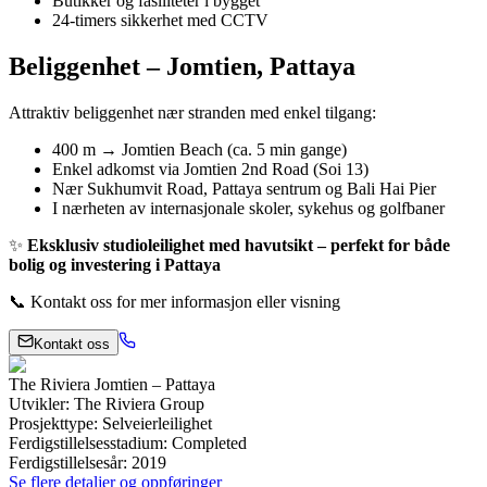
Butikker og fasiliteter i bygget
24-timers sikkerhet med CCTV
Beliggenhet – Jomtien, Pattaya
Attraktiv beliggenhet nær stranden med enkel tilgang:
400 m → Jomtien Beach (ca. 5 min gange)
Enkel adkomst via Jomtien 2nd Road (Soi 13)
Nær Sukhumvit Road, Pattaya sentrum og Bali Hai Pier
I nærheten av internasjonale skoler, sykehus og golfbaner
✨
Eksklusiv studioleilighet med havutsikt – perfekt for både
bolig og investering i Pattaya
📞 Kontakt oss for mer informasjon eller visning
Kontakt oss
The Riviera Jomtien – Pattaya
Utvikler
:
The Riviera Group
Prosjekttype
:
Selveierleilighet
Ferdigstillelsesstadium
:
Completed
Ferdigstillelsesår
:
2019
Se flere detaljer og oppføringer