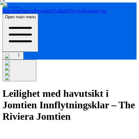
Hua Hin
Pattaya
Prosjekter
Artikler
Om oss
Kontakt oss
Open main menu
Leilighet med havutsikt i
Jomtien Innflytningsklar – The
Riviera Jomtien