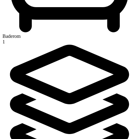
Baderom
1