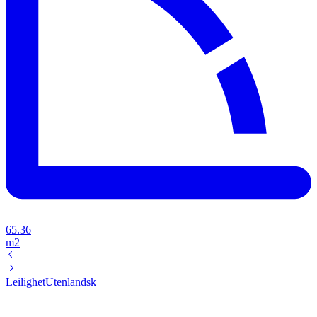
65.36
m2
Leilighet
Utenlandsk