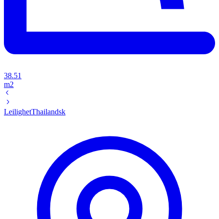
38.51
m2
Leilighet
Thailandsk