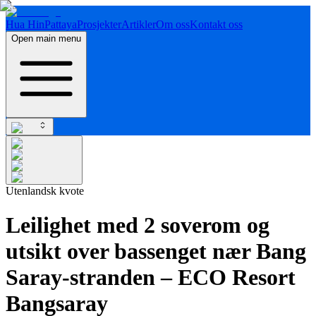
Hua Hin
Pattaya
Prosjekter
Artikler
Om oss
Kontakt oss
Open main menu
Utenlandsk kvote
Leilighet med 2 soverom og
utsikt over bassenget nær Bang
Saray-stranden – ECO Resort
Bangsaray