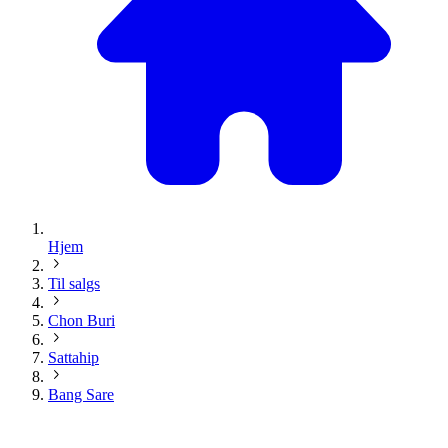
Hjem
Til salgs
Chon Buri
Sattahip
Bang Sare