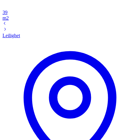
39
m2
Leilighet