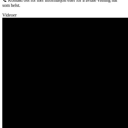
📞 Kontakt oss for mer informasjon eller for å avtale visning når
som helst.
Videoer