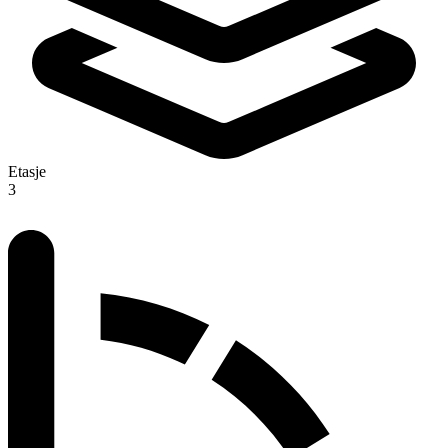
Etasje
3