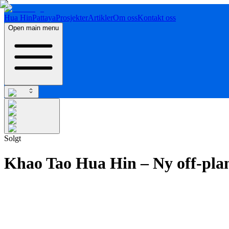
Hua Hin
Pattaya
Prosjekter
Artikler
Om oss
Kontakt oss
Open main menu
Solgt
Khao Tao Hua Hin – Ny off-plan 