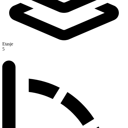
Etasje
5