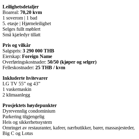
Leilighetsdetaljer
Boareal:
70,20 kvm
1 soverom | 1 bad
5. etasje | Hjørneleilighet
Selges fullt møblert
Små kjæledyr tillatt
Pris og vilkår
Salgspris:
3 290 000 THB
Eierskap:
Foreign Name
Overføringskostnader:
50/50 (kjøper og selger)
Felleskostnader:
25 THB / kvm
Inkluderte hvitevarer
LG TV 55” og 43”
1 vaskemaskin
2 klimaanlegg
Prosjektets høydepunkter
Dyrevennlig condominium
Parkering tilgjengelig
Heis og sikkerhetssystem
Omringet av restauranter, kafeer, nærbutikker, barer, massasjesteder,
Big C og Lotus