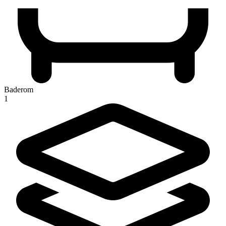
Baderom
1