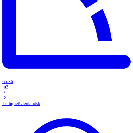
65.36
m2
Leilighet
Utenlandsk