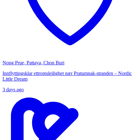
Nong Prue, Pattaya, Chon Buri
Innflyttingsklar ettromsleilighet nær Pratumnak-stranden – Nordic
Little Dream
3 days ago