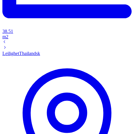
38.51
m2
Leilighet
Thailandsk