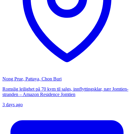
Nong Prue, Pattaya, Chon Buri
Romslig leilighet på 70 kvm til salgs, innflyttingsklar, nær Jomtien-
stranden – Amazon Residence Jomtien
3 days ago