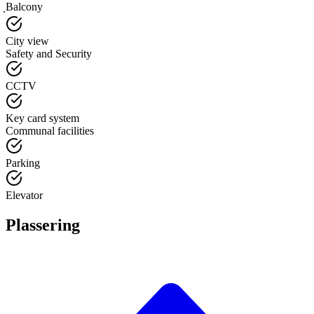
ฺBalcony
City view
Safety and Security
CCTV
Key card system
Communal facilities
Parking
Elevator
Plassering