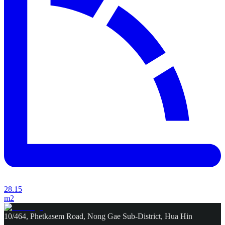
28.15
m2
10/464, Phetkasem Road, Nong Gae Sub-District, Hua Hin