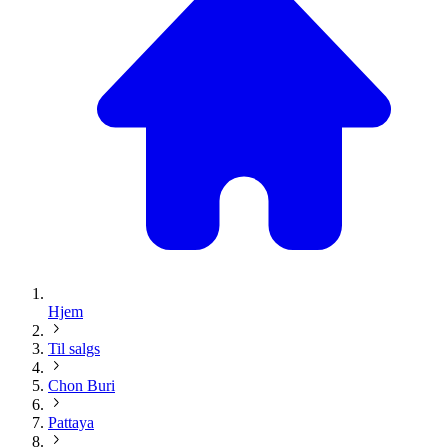
Hjem
Til salgs
Chon Buri
Pattaya