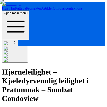
Hua Hin
Pattaya
Prosjekter
Artikler
Om oss
Kontakt oss
Open main menu
Hjørneleilighet –
Kjæledyrvennlig leilighet i
Pratumnak – Sombat
Condoview