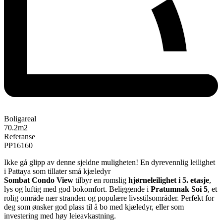
Boligareal
70.2
m2
Referanse
PP16160
Ikke gå glipp av denne sjeldne muligheten! En dyrevennlig leilighet
i Pattaya som tillater små kjæledyr
Sombat Condo View
tilbyr en romslig
hjørneleilighet i 5. etasje
,
lys og luftig med god bokomfort. Beliggende i
Pratumnak Soi 5
, et
rolig område nær stranden og populære livsstilsområder. Perfekt for
deg som ønsker god plass til å bo med kjæledyr, eller som
investering med høy leieavkastning.