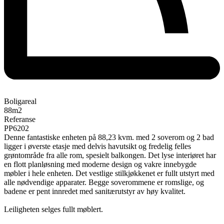
Boligareal
88
m2
Referanse
PP6202
Denne fantastiske enheten på 88,23 kvm. med 2 soverom og 2 bad
ligger i øverste etasje med delvis havutsikt og fredelig felles
grøntområde fra alle rom, spesielt balkongen. Det lyse interiøret har
en flott planløsning med moderne design og vakre innebygde
møbler i hele enheten. Det vestlige stilkjøkkenet er fullt utstyrt med
alle nødvendige apparater. Begge soverommene er romslige, og
badene er pent innredet med sanitærutstyr av høy kvalitet.
Leiligheten selges fullt møblert.