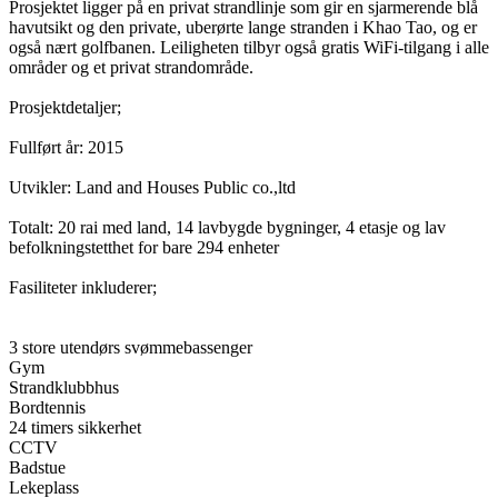
Prosjektet ligger på en privat strandlinje som gir en sjarmerende blå
havutsikt og den private, uberørte lange stranden i Khao Tao, og er
også nært golfbanen. Leiligheten tilbyr også gratis WiFi-tilgang i alle
områder og et privat strandområde.
Prosjektdetaljer;
Fullført år: 2015
Utvikler: Land and Houses Public co.,ltd
Totalt: 20 rai med land, 14 lavbygde bygninger, 4 etasje og lav
befolkningstetthet for bare 294 enheter
Fasiliteter inkluderer;
3 store utendørs svømmebassenger
Gym
Strandklubbhus
Bordtennis
24 timers sikkerhet
CCTV
Badstue
Lekeplass