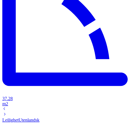
37.28
m2
Leilighet
Utenlandsk