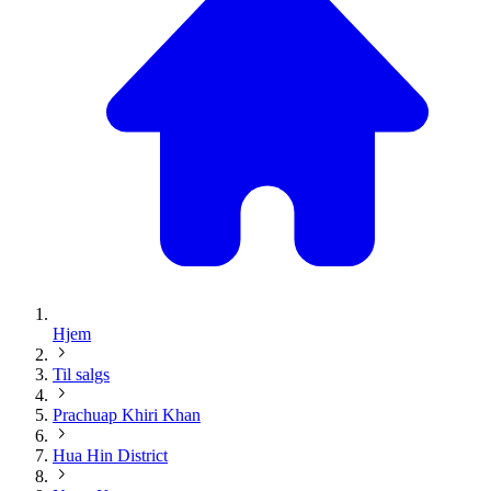
Hjem
Til salgs
Prachuap Khiri Khan
Hua Hin District