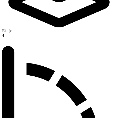
Etasje
4