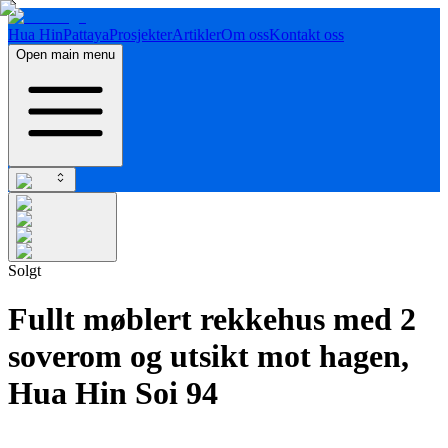
Hua Hin
Pattaya
Prosjekter
Artikler
Om oss
Kontakt oss
Open main menu
Solgt
Fullt møblert rekkehus med 2
soverom og utsikt mot hagen,
Hua Hin Soi 94