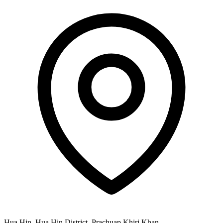
Hua Hin, Hua Hin District, Prachuap Khiri Khan