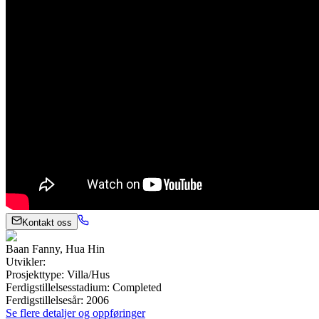
Kontakt oss
Baan Fanny, Hua Hin
Utvikler
:
Prosjekttype
:
Villa/Hus
Ferdigstillelsesstadium
:
Completed
Ferdigstillelsesår
:
2006
Se flere detaljer og oppføringer