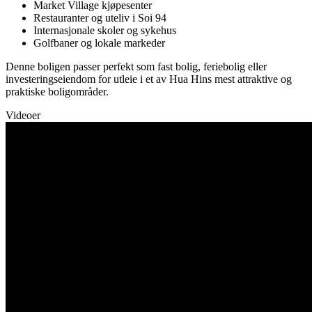
Market Village kjøpesenter
Restauranter og uteliv i Soi 94
Internasjonale skoler og sykehus
Golfbaner og lokale markeder
Denne boligen passer perfekt som fast bolig, feriebolig eller
investeringseiendom for utleie i et av Hua Hins mest attraktive og
praktiske boligområder.
Videoer