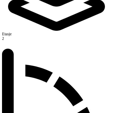
Etasje
2