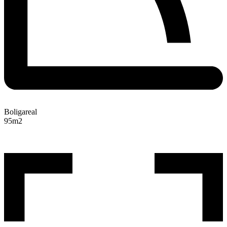
Boligareal
95
m2