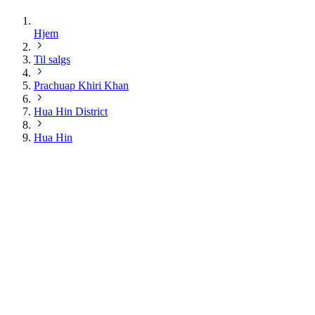
Hjem
Til salgs
Prachuap Khiri Khan
Hua Hin District
Hua Hin