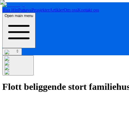
Hua Hin
Pattaya
Prosjekter
Artikler
Om oss
Kontakt oss
Open main menu
Flott beliggende stort familieh