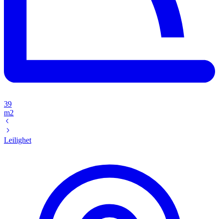
39
m2
Leilighet