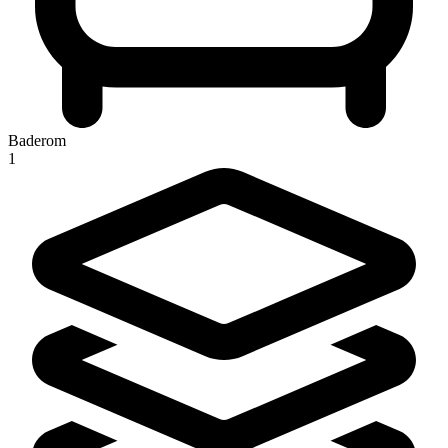
Baderom
1