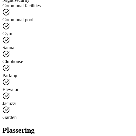
Night security
Communal facilities
Communal pool
Gym
Sauna
Clubhouse
Parking
Elevator
Jacuzzi
Garden
Plassering