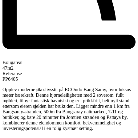
Boligareal
47
m2
Referanse
PP6405
Opplev moderne øko-livsstil på ECOndo Bang Saray, hvor luksus
møter bærekraft. Denne hjørneleiligheten med 2 soverom, fullt
møblert, tilbyr fantastisk havutsikt og er i prikkfritt, helt nytt stand
ettersom eieren sjelden har brukt den. Ligger mindre enn 1 km fra
Bangsaray-stranden, 500m fra Bangsaray nattmarked, 7-11 og
butikker, og bare 20 minutter fra Jomtien-stranden og Pattaya by,
kombinerer denne eiendommen komfort, bekvemmelighet og
investeringspotensial i en rolig kystnær setting.