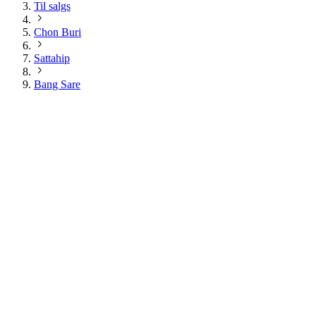
Til salgs
Chon Buri
Sattahip
Bang Sare