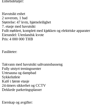
Enhetsdetaljer:
Havutsikt enhet
2 soverom, 1 bad
Størrelse: 47 kvm, hjørneleilighet
7. etasje med havutsikt
Fullt møblert, komplett med kjøkken og elektriske apparater
Eierandel: Utenlandsk kvote
Pris: 4 000 000 THB
Fasiliteter:
Takvann med havutsikt saltvannsbasseng
Fully utstyrt treningssenter
Urtesauna og dampbad
Sykkelutleie
Kafé i første etasje
24-timers sikkerhet og CCTV
Dekkede parkeringsplasser
Eierskap og avgifter: