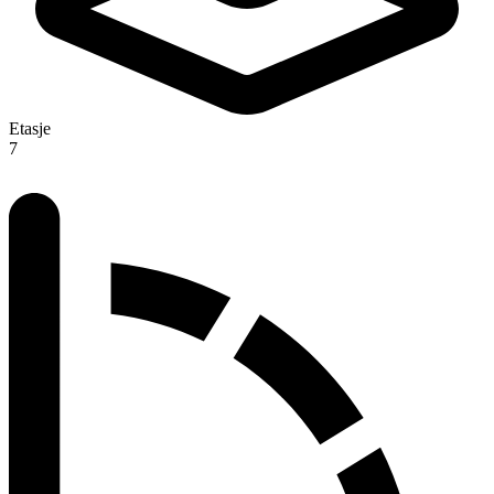
Etasje
7