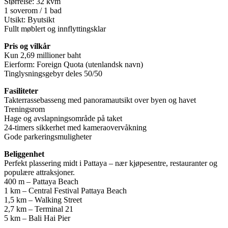
Størrelse: 32 kvm
1 soverom / 1 bad
Utsikt: Byutsikt
Fullt møblert og innflyttingsklar
Pris og vilkår
Kun 2,69 millioner baht
Eierform: Foreign Quota (utenlandsk navn)
Tinglysningsgebyr deles 50/50
Fasiliteter
Takterrassebasseng med panoramautsikt over byen og havet
Treningsrom
Hage og avslapningsområde på taket
24-timers sikkerhet med kameraovervåkning
Gode parkeringsmuligheter
Beliggenhet
Perfekt plassering midt i Pattaya – nær kjøpesentre, restauranter og
populære attraksjoner.
400 m – Pattaya Beach
1 km – Central Festival Pattaya Beach
1,5 km – Walking Street
2,7 km – Terminal 21
5 km – Bali Hai Pier