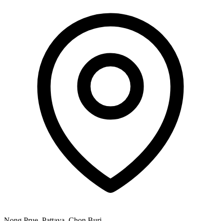
Nong Prue, Pattaya, Chon Buri