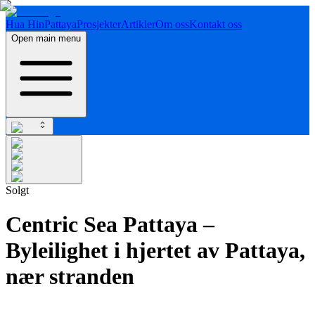
Hua Hin
Pattaya
Prosjekter
Artikler
Om oss
Kontakt oss
Open main menu
Solgt
Centric Sea Pattaya –
Byleilighet i hjertet av Pattaya,
nær stranden