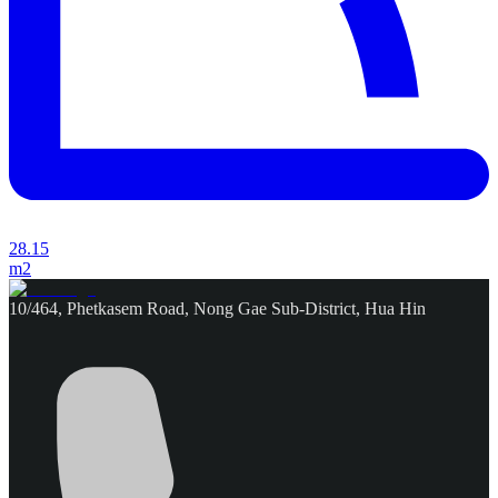
28.15
m2
10/464, Phetkasem Road, Nong Gae Sub-District, Hua Hin