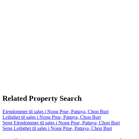
Related Property Search
Eiendommer til salgs i Nong Prue, Pattaya, Chon Buri
Leilighet til salgs i Nong Prue, Pattaya, Chon Buri
Seng Eiendommer til salgs i Nong Prue, Pattaya, Chon Buri
Seng Leilighet til salgs i Nong Prue, Pattaya, Chon Buri