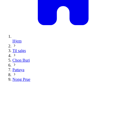
Hjem
Til salgs
Chon Buri
Pattaya
Nong Prue