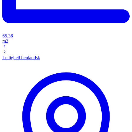
65.36
m2
Leilighet
Utenlandsk