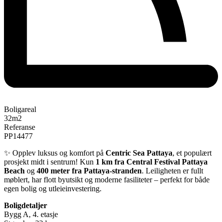
Boligareal
32
m2
Referanse
PP14477
✨ Opplev luksus og komfort på
Centric Sea Pattaya
, et populært
prosjekt midt i sentrum! Kun
1 km fra Central Festival Pattaya
Beach
og
400 meter fra Pattaya-stranden
. Leiligheten er fullt
møblert, har flott byutsikt og moderne fasiliteter – perfekt for både
egen bolig og utleieinvestering.
Boligdetaljer
Bygg A, 4. etasje