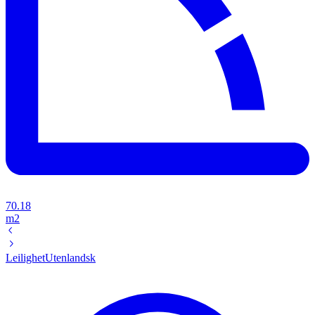
70.18
m2
Leilighet
Utenlandsk