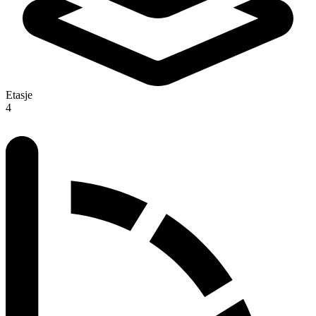
Etasje
4