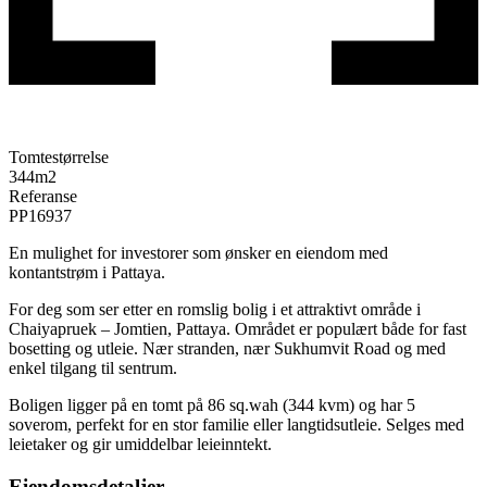
Tomtestørrelse
344
m2
Referanse
PP16937
En mulighet for investorer som ønsker en eiendom med
kontantstrøm i Pattaya.
For deg som ser etter en romslig bolig i et attraktivt område i
Chaiyapruek – Jomtien, Pattaya. Området er populært både for fast
bosetting og utleie. Nær stranden, nær Sukhumvit Road og med
enkel tilgang til sentrum.
Boligen ligger på en tomt på 86 sq.wah (344 kvm) og har 5
soverom, perfekt for en stor familie eller langtidsutleie. Selges med
leietaker og gir umiddelbar leieinntekt.
Eiendomsdetaljer