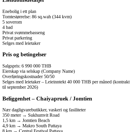
Enebolig i ett plan
Tomtestørrelse: 86 sq.wah (344 kvm)
5 soverom
4 bad
Privat svømmebasseng
Privat parkering
Selges med leietaker
Pris og betingelser
Salgspris: 6 990 000 THB
Eierskap via selskap (Company Name)
Overføringskostnader 50/50
Selges med leietaker – Leieinntekt 40 000 THB per måned (kontrakt
til september 2026)
Beliggenhet – Chaiyapruek / Jomtien
Nær dagligvarebutikker, vaskeri og fasiliteter
350 meter → Sukhumvit Road
1,5 km → Jomtien Beach
4,9 km → Makro South Pattaya
8 km → Central Festival Pattaya