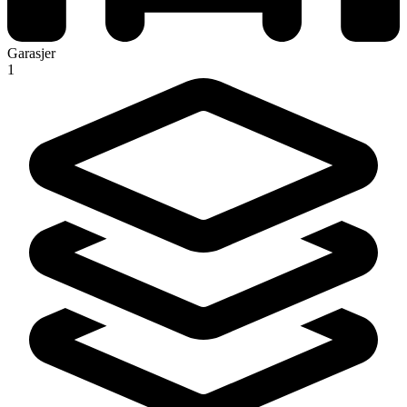
Garasjer
1