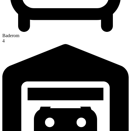
Baderom
4