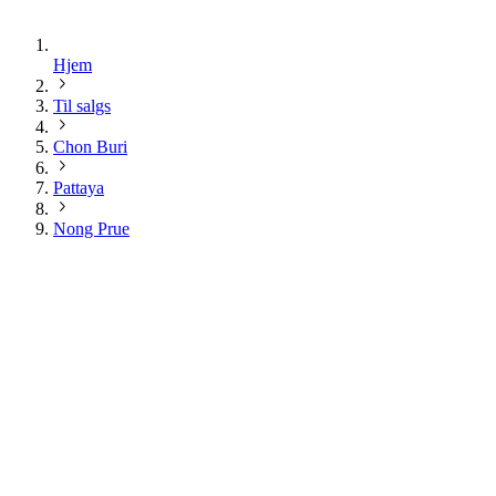
Hjem
Til salgs
Chon Buri
Pattaya
Nong Prue