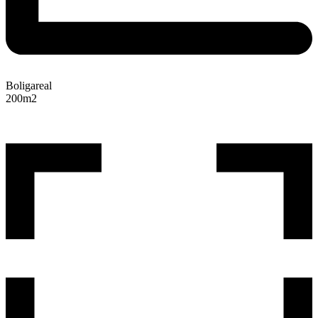
Boligareal
200
m2