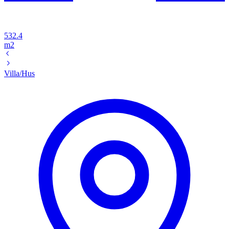
532.4
m2
Villa/Hus