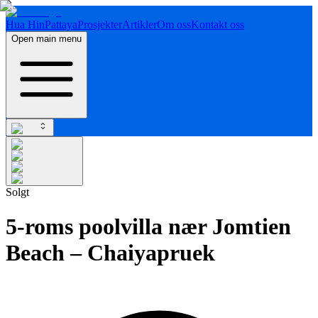
Hua Hin
Pattaya
Prosjekter
Artikler
Om oss
Kontakt oss
Open main menu
Solgt
5-roms poolvilla nær Jomtien
Beach – Chaiyapruek